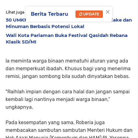
×
Lihat juga
Berita Terbaru
UPDATE
50 UMKM Pariaman Ikuti Pelatihan Olahan Cake dan
Minuman Berbasis Potensi Lokal
Wali Kota Pariaman Buka Festival Qasidah Rebana
Klasik SD/MI
Ia meminta warga binaan mematuhi aturan yang ada
dan memperkuat ibadah. Khusus bagi yang menerima
remisi, jangan sombong bila sudah dinyatakan bebas.
"Raihlah impian dengan cara halal dan jangan sampai
kembali lagi nantinya menjadi warga binaan,“
ungkapnya.
Pada kesempatan yang sama, Roberia juga
membacakan sambutan sambutan Menteri Hukum dan
Hak Azazi Manusia (Kemenhum dan HAM) RI, Yasonna