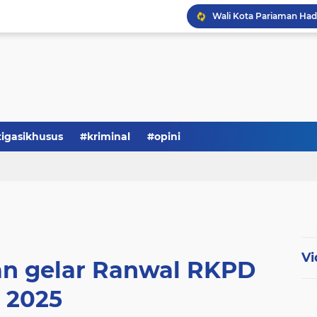
tigasikhusus
#kriminal
#opini
Vi
n gelar Ranwal RKPD
2025