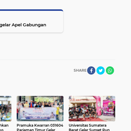
elar Apel Gabungan
SHARE
ahkan
Pramuka Kwarran 031604
Universitas Sumatera
ko
Pariaman Timur Gelar
Barat Gelar Sunset Run