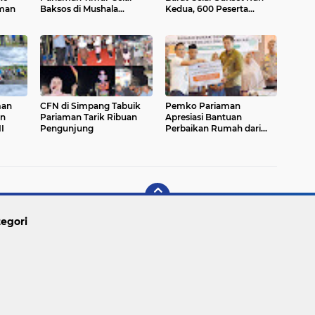
aman
Baksos di Mushala
Kedua, 600 Peserta
Rumbio
Ramaikan Sport Tourism
Pariaman
man
CFN di Simpang Tabuik
Pemko Pariaman
an
Pariaman Tarik Ribuan
Apresiasi Bantuan
II
Pengunjung
Perbaikan Rumah dari
Pemerintah Pusat
egori