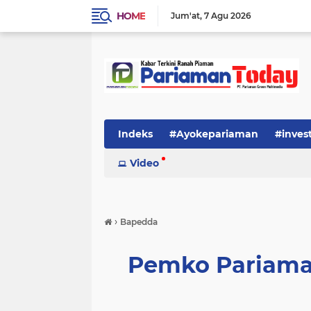
HOME
Jum'at
7 Agu 2026
Indeks
#Ayokepariaman
#inves
Video
›
Bapedda
Pemko Pariama