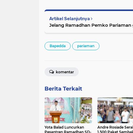
Artikel Selanjutnya
Jelang Ramadhan Pemko Pariaman g
Bapedda
pariaman
komentar
Berita Terkait
Yota Balad Luncurkan
Andre Rosiade Ser
Pesantren Ramadhan SD-
1.500 Paket Semba