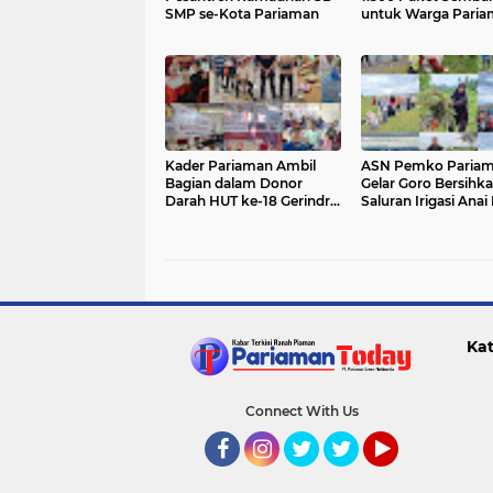
SMP se-Kota Pariaman
untuk Warga Pari
Kader Pariaman Ambil
ASN Pemko Paria
Bagian dalam Donor
Gelar Goro Bersihk
Darah HUT ke-18 Gerindra
Saluran Irigasi Anai 
di Padang
Kat
Connect With Us
Facebook
Instagram
Twitter
Twitter
YouTube