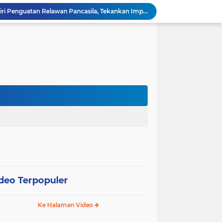
Wali Kota Pariaman Hadiri Penguatan Relawan Pancasila, Tekankan Implementasi Nilai Pancasila dalam Pelayanan Publik
Wali Kota Pariaman Bagikan Bibit Ikan Koi kepada Siswa SD untuk Edukasi Perikanan
Wali Kota Pariaman Salurkan Bantuan bagi Korban Pohon Tumbang, Rumah Rusak Berat Akan Dibedah
Wali Kota Pariaman Ajukan Rancangan KUA-PPAS APBD 2027, Pendapatan Diproyeksikan Rp626,1 Miliar
Pemkot Pariaman Mulai Pusdiklat Paskibraka 2026, Wali Kota Tekankan Pentingnya Disiplin
Pisah Sambut Kapolres, Yota Balad Tekankan Pentingnya Sinergi Jaga Kondusivitas Daerah
Wali Kota Pariaman Minta Inovasi OPD Berdampak Nyata pada Pelayanan Publik
Pemkot Pariaman Resmikan TPA Bunda PAUD untuk Dukung Pengasuhan Anak ASN
Pengurus PWI Pariaman 2026–2029 Dilantik, Pemkot Tekankan Sinergi dan Profesionalisme Pers
Wali Kota Pariaman Lepas Kontingen Pramuka ke Jambore Nasional XII di Cibubur
deo Terpopuler
Ke Halaman Video