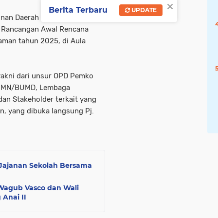
×
Berita Terbaru
UPDATE
nan Daerah (Bappeda) Kota
k Rancangan Awal Rencana
aman tahun 2025, di Aula
yakni dari unsur OPD Pemko
BUMN/BUMD, Lembaga
dan Stakeholder terkait yang
, yang dibuka langsung Pj.
 Jajanan Sekolah Bersama
, Wagub Vasco dan Wali
 Anai II