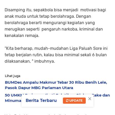
Disamping itu, sepakbola bisa menjadi motivasi bagi
anak muda untuk tetap berolahraga. Dengan
berolahraga berarti mengurangi kegiatan yang
merugikan seperti pengaruh narkoba, kriminal dan
kenakalan remaja.
“Kita berharap, mudah-mudahan Liga Paluah Sore ini
tetap berjalan rutin, kalau bisa minimal sekali 6 bulan
dilaksanakan, " imbuhnya.
Lihat juga
BUMDes Ampalu Makmur Tebar 30 Ribu Benih Lele,
Pasok Dapur MBG Pariaman Utara
50 UMKM Pariaman Ikuti Pelatihan Olahan Cake dan
×
Minuman Berbasis Potensi Lokal
Berita Terbaru
UPDATE