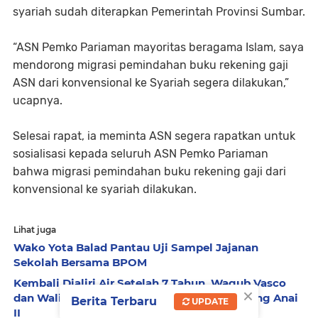
syariah sudah diterapkan Pemerintah Provinsi Sumbar.
“ASN Pemko Pariaman mayoritas beragama Islam, saya
mendorong migrasi pemindahan buku rekening gaji
ASN dari konvensional ke Syariah segera dilakukan,”
ucapnya.
Selesai rapat, ia meminta ASN segera rapatkan untuk
sosialisasi kepada seluruh ASN Pemko Pariaman
bahwa migrasi pemindahan buku rekening gaji dari
konvensional ke syariah dilakukan.
Lihat juga
Wako Yota Balad Pantau Uji Sampel Jajanan
Sekolah Bersama BPOM
Kembali Dialiri Air Setelah 7 Tahun, Wagub Vasco
×
dan Wali Kota Yota Balad Tinjau Irigasi Batang Anai
Berita Terbaru
UPDATE
II