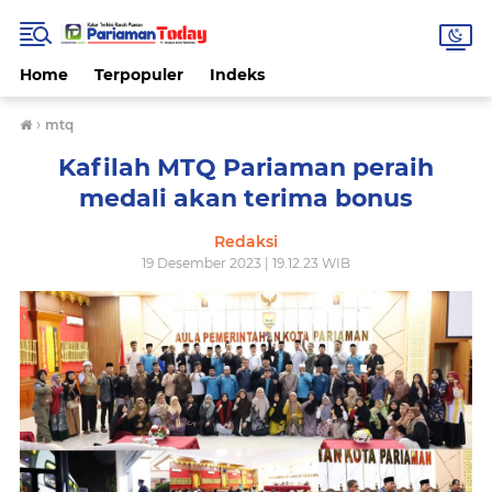
Home
Terpopuler
Indeks
›
mtq
Kafilah MTQ Pariaman peraih
medali akan terima bonus
Redaksi
19 Desember 2023 | 19.12.23 WIB