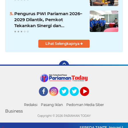
Pengurus PWI Pariaman 2026–
2029 Dilantik, Pemkot
Tekankan Sinergi dan
Profesionalisme Pers
Lihat Selengkapnya
Facebook
Instagram
Twitter
Twitter
YouTube
Redaksi
Pasang Iklan
Pedoman Media Siber
Business
Copyright ©
2026 PARIAMAN TODAY
SEPEDA TANTE, Inovasi Digit