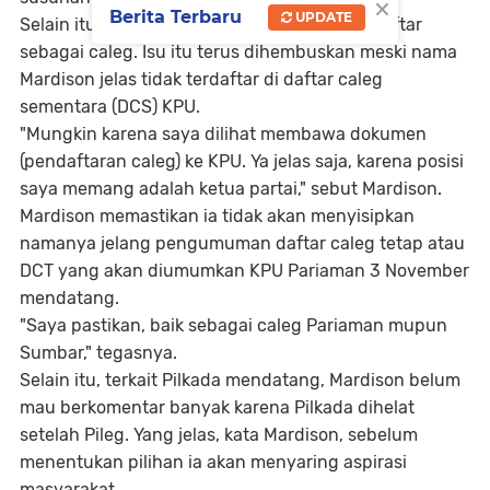
×
Berita Terbaru
UPDATE
Selain itu, Mardison menepis isu dirinya terdaftar
sebagai caleg. Isu itu terus dihembuskan meski nama
Mardison jelas tidak terdaftar di daftar caleg
sementara (DCS) KPU.
"Mungkin karena saya dilihat membawa dokumen
(pendaftaran caleg) ke KPU. Ya jelas saja, karena posisi
saya memang adalah ketua partai," sebut Mardison.
Mardison memastikan ia tidak akan menyisipkan
namanya jelang pengumuman daftar caleg tetap atau
DCT yang akan diumumkan KPU Pariaman 3 November
mendatang.
"Saya pastikan, baik sebagai caleg Pariaman mupun
Sumbar," tegasnya.
Selain itu, terkait Pilkada mendatang, Mardison belum
mau berkomentar banyak karena Pilkada dihelat
setelah Pileg. Yang jelas, kata Mardison, sebelum
menentukan pilihan ia akan menyaring aspirasi
masyarakat.