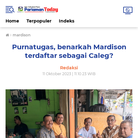
Home
Terpopuler
Indeks
›
mardison
Purnatugas, benarkah Mardison
terdaftar sebagai Caleg?
Redaksi
11 Oktober 2023 | 11.10.23 WIB