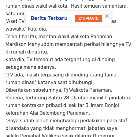
rumah dinas wakil walikota. Hasil temuan sementara,
×
satu uni TV 50 inch tidak ditemukan.
Berita Terbaru
UPDATE
"Aset TV 50 inch tidak ditemukan di rumah dinas
wawako," kata dia.
Terkait hal itu, mantan Wakil Walikota Pariaman
Mardison Mahyuddin membantah perihal hilangnya TV
di rumah dinas itu.
Kata dia, TV tersebut ada tergantung di dinding
sebagaimana adanya.
"TV ada, masih terpasang di dinding ruang tamu
rumah dinas," katanya saat dihubungi.
Diberitakan sebelumnya, Pj Walikota Pariaman,
Roberia, terhitung Sabtu 28 Oktober memilih pindah ke
rumah kontrakan pribadi di sekitar Jl Imam Bonjol
kelurahan Alai Gelombang Pariaman.
"Saya sudah jenuh menghadapi perlakukan para staf
di setdako yang tidak menghormati jabatan saya
selalu Penjabat Walikota sejak dilantik Gubernur