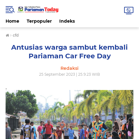
Home
Terpopuler
Indeks
›
cfd
Antusias warga sambut kembali
Pariaman Car Free Day
Redaksi
25 September 2023 | 25.9.23 WIB