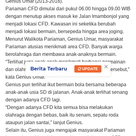
Genius Umar (2013-2018).
Pariaman CFD dimulai dari pukul 06.00 hingga 09.00 WIB
dengan menutup akses masuk ke Jalan Imambonjol yang
menjadi lokasi CFD. Kawasan ini seketika berubah
menjadi lokasi bermain, bersepeda hingga area joging.
Menurut Walikota Pariaman, Genius Umar, masyarakat
Pariaman atusias menikmati area CFD. Banyak warga
berolahraga dan membawa anak-anaknya bermain.
“Terlihat juga anak-anak menikmati berbagai permainan
×
Berita Terbaru
UPDATE
dan olahraga bersama sepanjang kawasan rute tersebut,”
kata Genius Umar.
Genius pun terlihat ikut bermain bola bersama beberapa
anak-anak usia SD di jalanan. Anak-anak terlihat senang
dengan adanya CFD lagi.
“Dengan adanya CFD kita semua bisa melakukan
olahraga dengan bebas, baik itu senam, sepatu roda
ataupun jalan santai,” lanjut Genius.
Selain itu, Genius juga mengajak masyarakat Pariaman