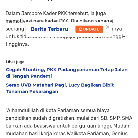
Dalam Jambore Kader PKK tersebut, ia juga
memotivasi para kader PKK. Dia bilang sebagai
×
seorang ibu harus bisa memotivasi putra-putrinya
Berita Terbaru
UPDATE
untuk tidak berhenti mengejar pendidikan setinggi-
tingginya.
Lihat juga
Cegah Stunting, PKK Padangpariaman Tetap Jalan
di Tengah Pandemi
Serap UVB Matahari Pagi, Lucy Bagikan Bibit
Tanaman Pekarangan
“Alhamdulillah di Kota Pariaman semua biaya
pendidikan sudah digratiskan, mulai dari SD, SMP, SMA
bahkan ada beasiswa untuk perguruan tinggi. Mudah-
mudahan hasil kerja keras Walikota Pariaman, Genius