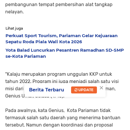
pembangunan tempat pembersihan alat tangkap
nelayan.
Lihat juga
Perkuat Sport Tourism, Pariaman Gelar Kejuaraan
Sepatu Roda Piala Wali Kota 2026
Yota Balad Luncurkan Pesantren Ramadhan SD-SMP
se-Kota Pariaman
"Kalaju merupakan program unggulan KKP untuk
tahun 2022. Program ini juga menjadi salah satu visi
×
misi dari Pemko Pariaman," kata Walikota Pariaman,
Berita Terbaru
UPDATE
Genius Umar, Selasa (4/10).
Pada awalnya, kata Genius, Kota Pariaman tidak
termasuk salah satu daerah yang menerima bantuan
tersebut. Namun dengan koordinasi dan proposal