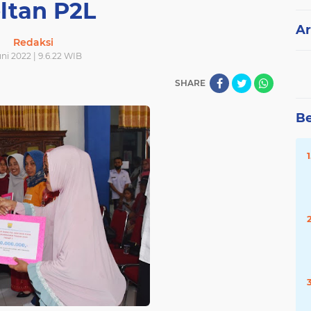
ltan P2L
Ar
Redaksi
uni 2022 | 9.6.22 WIB
SHARE
Be