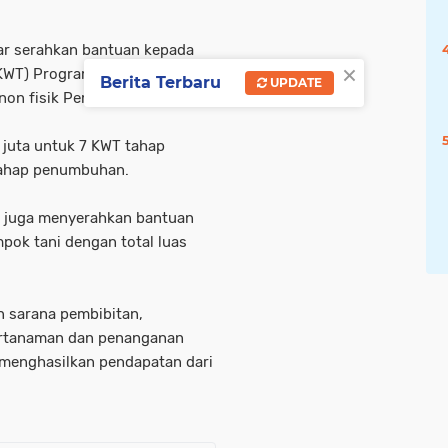
ar serahkan bantuan kepada
×
(KWT) Program Perkarangan
Berita Terbaru
UPDATE
non fisik Pemerintah Pusat.
 juta untuk 7 KWT tahap
tahap penumbuhan.
s juga menyerahkan bantuan
mpok tani dengan total luas
n sarana pembibitan,
rtanaman dan penanganan
menghasilkan pendapatan dari