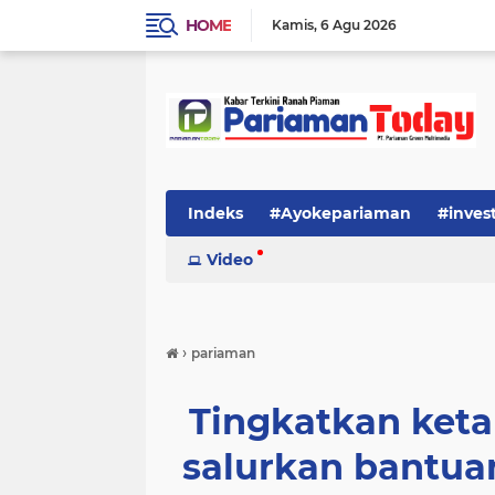
HOME
Kamis
6 Agu 2026
Indeks
#Ayokepariaman
#inves
Video
›
pariaman
Tingkatkan ket
salurkan bantua