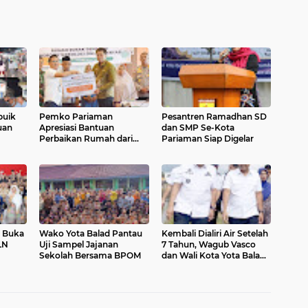
buik
Pemko Pariaman
Pesantren Ramadhan SD
uan
Apresiasi Bantuan
dan SMP Se-Kota
Perbaikan Rumah dari
Pariaman Siap Digelar
Pemerintah Pusat
n Buka
Wako Yota Balad Pantau
Kembali Dialiri Air Setelah
LN
Uji Sampel Jajanan
7 Tahun, Wagub Vasco
Sekolah Bersama BPOM
dan Wali Kota Yota Balad
Tinjau Irigasi Batang Anai
II