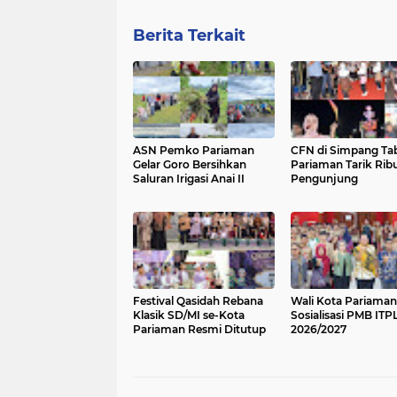
Berita Terkait
ASN Pemko Pariaman
CFN di Simpang Ta
Gelar Goro Bersihkan
Pariaman Tarik Rib
Saluran Irigasi Anai II
Pengunjung
Festival Qasidah Rebana
Wali Kota Pariama
Klasik SD/MI se-Kota
Sosialisasi PMB ITP
Pariaman Resmi Ditutup
2026/2027