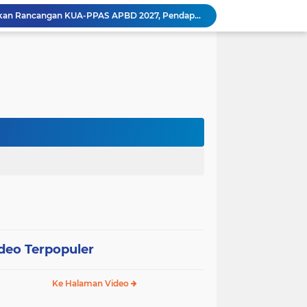
Wali Kota Pariaman Ajukan Rancangan KUA-PPAS APBD 2027, Pendapatan Diproyeksikan Rp626,1 Miliar
Pemkot Pariaman Mulai Pusdiklat Paskibraka 2026, Wali Kota Tekankan Pentingnya Disiplin
Pisah Sambut Kapolres, Yota Balad Tekankan Pentingnya Sinergi Jaga Kondusivitas Daerah
Wali Kota Pariaman Minta Inovasi OPD Berdampak Nyata pada Pelayanan Publik
Pemkot Pariaman Resmikan TPA Bunda PAUD untuk Dukung Pengasuhan Anak ASN
Pengurus PWI Pariaman 2026–2029 Dilantik, Pemkot Tekankan Sinergi dan Profesionalisme Pers
Wali Kota Pariaman Lepas Kontingen Pramuka ke Jambore Nasional XII di Cibubur
Wali Kota Pariaman Hadiri Penguatan Relawan Pancasila, Tekankan Implementasi Nilai Pancasila dalam Pelayanan Publik
Wali Kota Pariaman Bagikan Bibit Ikan Koi kepada Siswa SD untuk Edukasi Perikanan
Wali Kota Pariaman Salurkan Bantuan bagi Korban Pohon Tumbang, Rumah Rusak Berat Akan Dibedah
deo Terpopuler
Ke Halaman Video