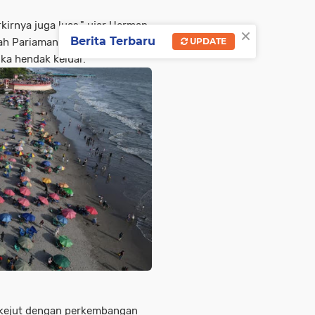
kirnya juga luas," ujar Herman,
×
Berita Terbaru
iah Pariaman yang mengaku
UPDATE
ika hendak keluar.
erkejut dengan perkembangan