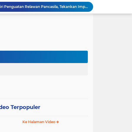
Wali Kota Pariaman Hadiri Penguatan Relawan Pancasila, Tekankan Implementasi Nilai Pancasila dalam Pelayanan Publik
Wali Kota Pariaman Bagikan Bibit Ikan Koi kepada Siswa SD untuk Edukasi Perikanan
Wali Kota Pariaman Salurkan Bantuan bagi Korban Pohon Tumbang, Rumah Rusak Berat Akan Dibedah
Wali Kota Pariaman Ajukan Rancangan KUA-PPAS APBD 2027, Pendapatan Diproyeksikan Rp626,1 Miliar
Pemkot Pariaman Mulai Pusdiklat Paskibraka 2026, Wali Kota Tekankan Pentingnya Disiplin
Pisah Sambut Kapolres, Yota Balad Tekankan Pentingnya Sinergi Jaga Kondusivitas Daerah
Wali Kota Pariaman Minta Inovasi OPD Berdampak Nyata pada Pelayanan Publik
Pemkot Pariaman Resmikan TPA Bunda PAUD untuk Dukung Pengasuhan Anak ASN
Pengurus PWI Pariaman 2026–2029 Dilantik, Pemkot Tekankan Sinergi dan Profesionalisme Pers
Wali Kota Pariaman Lepas Kontingen Pramuka ke Jambore Nasional XII di Cibubur
deo Terpopuler
Ke Halaman Video