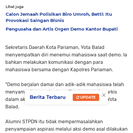
Lihat juga
Calon Jemaah Polisikan Biro Umroh, Betti: Itu
Provokasi Saingan Bisnis
Pengusaha dan Artis Orgen Demo Kantor Bupati
Sekretaris Daerah Kota Pariaman, Yota Balad
menyempatkan diri menemui mahasiswa saat demo. Ia
bahkan melakukan komunikasi dengan para
mahasiswa bersama dengan Kapolres Pariaman.
"Demo berjalan damai dan adik-adik mahasiswa telah
menyampaikan aspirasinya. Tidak ada aksi anarkis
×
Berita Terbaru
UPDATE
dalam aksi demo, semua berjalan aman," kata Yota
Balad.
Alumni STPDN itu tidak mempermasalahkan
penyampaian aspirasi melalui aksi demo asal dilakukan