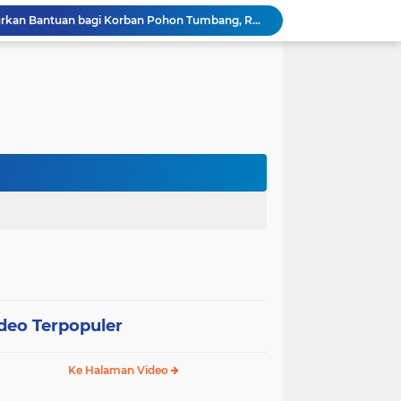
Wali Kota Pariaman Salurkan Bantuan bagi Korban Pohon Tumbang, Rumah Rusak Berat Akan Dibedah
Wali Kota Pariaman Ajukan Rancangan KUA-PPAS APBD 2027, Pendapatan Diproyeksikan Rp626,1 Miliar
Pemkot Pariaman Mulai Pusdiklat Paskibraka 2026, Wali Kota Tekankan Pentingnya Disiplin
Pisah Sambut Kapolres, Yota Balad Tekankan Pentingnya Sinergi Jaga Kondusivitas Daerah
Wali Kota Pariaman Minta Inovasi OPD Berdampak Nyata pada Pelayanan Publik
Pemkot Pariaman Resmikan TPA Bunda PAUD untuk Dukung Pengasuhan Anak ASN
Pengurus PWI Pariaman 2026–2029 Dilantik, Pemkot Tekankan Sinergi dan Profesionalisme Pers
Wali Kota Pariaman Lepas Kontingen Pramuka ke Jambore Nasional XII di Cibubur
Wali Kota Pariaman Hadiri Penguatan Relawan Pancasila, Tekankan Implementasi Nilai Pancasila dalam Pelayanan Publik
Wali Kota Pariaman Bagikan Bibit Ikan Koi kepada Siswa SD untuk Edukasi Perikanan
deo Terpopuler
Ke Halaman Video