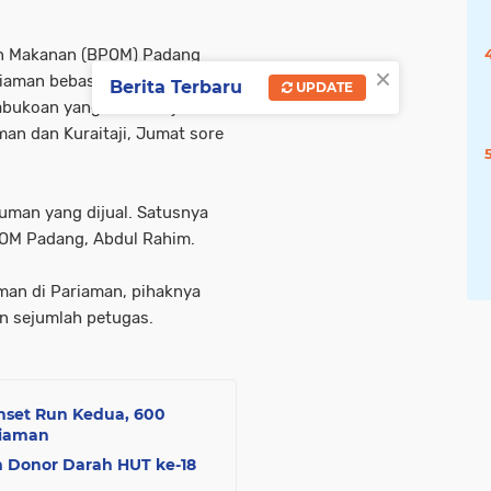
an Makanan (BPOM) Padang
×
aman bebas dari zat
Berita Terbaru
UPDATE
bukoan yang telah diuji
an dan Kuraitaji, Jumat sore
uman yang dijual. Satusnya
POM Padang, Abdul Rahim.
an di Pariaman, pihaknya
n sejumlah petugas.
unset Run Kedua, 600
riaman
 Donor Darah HUT ke-18