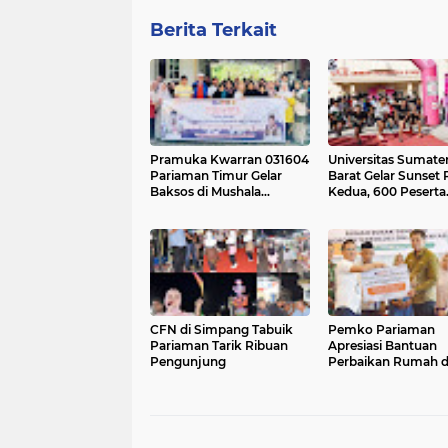
Berita Terkait
Pramuka Kwarran 031604
Universitas Sumate
Pariaman Timur Gelar
Barat Gelar Sunset
Baksos di Mushala
Kedua, 600 Peserta
Rumbio
Ramaikan Sport To
Pariaman
CFN di Simpang Tabuik
Pemko Pariaman
Pariaman Tarik Ribuan
Apresiasi Bantuan
Pengunjung
Perbaikan Rumah d
Pemerintah Pusat