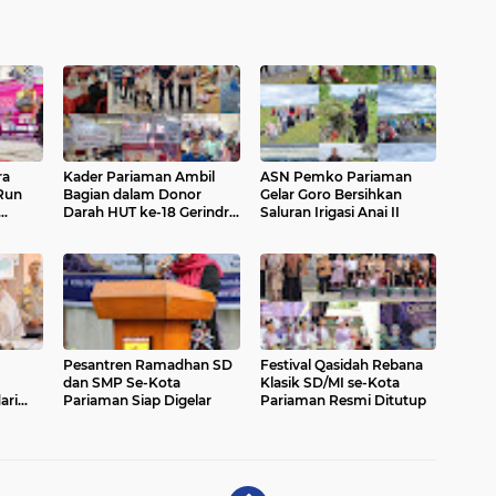
ra
Kader Pariaman Ambil
ASN Pemko Pariaman
 Run
Bagian dalam Donor
Gelar Goro Bersihkan
Darah HUT ke-18 Gerindra
Saluran Irigasi Anai II
urism
di Padang
Pesantren Ramadhan SD
Festival Qasidah Rebana
dan SMP Se-Kota
Klasik SD/MI se-Kota
ari
Pariaman Siap Digelar
Pariaman Resmi Ditutup