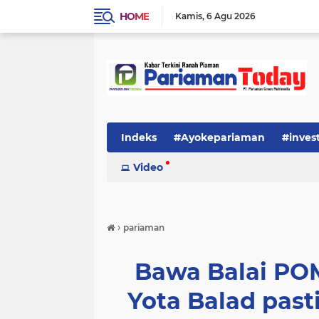
HOME
Kamis
6 Agu 2026
Indeks
#Ayokepariaman
#inves
Video
›
pariaman
Bawa Balai PO
Yota Balad past