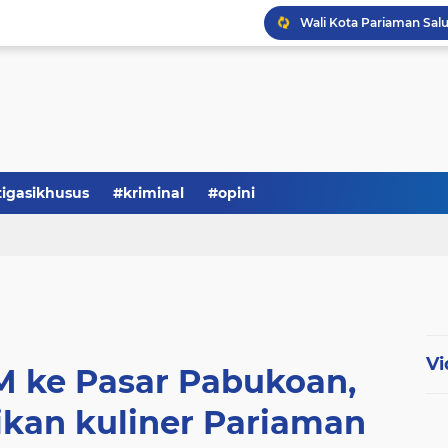
tigasikhusus
#kriminal
#opini
Vi
M ke Pasar Pabukoan,
ikan kuliner Pariaman