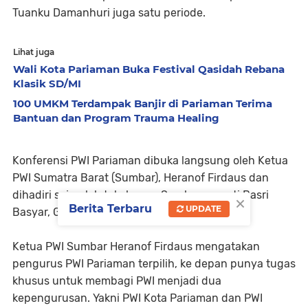
Tuanku Damanhuri juga satu periode.
Lihat juga
Wali Kota Pariaman Buka Festival Qasidah Rebana
Klasik SD/MI
100 UMKM Terdampak Banjir di Pariaman Terima
Bantuan dan Program Trauma Healing
Konferensi PWI Pariaman dibuka langsung oleh Ketua
PWI Sumatra Barat (Sumbar), Heranof Firdaus dan
dihadiri sejumlah tokoh pers Sumbar seperti Basri
×
Berita Terbaru
UPDATE
Basyar, Gusfen Khairul dan Widya Navis.
Ketua PWI Sumbar Heranof Firdaus mengatakan
pengurus PWI Pariaman terpilih, ke depan punya tugas
khusus untuk membagi PWI menjadi dua
kepengurusan. Yakni PWI Kota Pariaman dan PWI