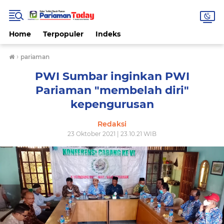
Home
Terpopuler
Indeks
›
pariaman
PWI Sumbar inginkan PWI
Pariaman "membelah diri"
kepengurusan
Redaksi
23 Oktober 2021 | 23.10.21 WIB