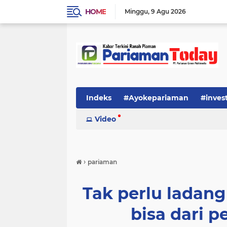
HOME
Minggu
9 Agu 2026
Indeks
#Ayokepariaman
#inves
Video
›
pariaman
Tak perlu ladang
bisa dari 