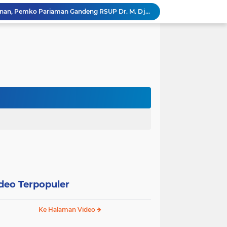
Tingkatkan Mutu Pelayanan, Pemko Pariaman Gandeng RSUP Dr. M. Djamil Padang
k, Citra Publik
Wali Kota Pariaman Lepas Kontingen Pramuka ke Jambore Nasional XII di Cibubur
Wali Kota Pariaman Hadiri Penguatan Relawan Pancasila, Tekankan Implementasi Nilai Pancasila dalam Pelayanan Publik
Wali Kota Pariaman Bagikan Bibit Ikan Koi kepada Siswa SD untuk Edukasi Perikanan
Wali Kota Pariaman Salurkan Bantuan bagi Korban Pohon Tumbang, Rumah Rusak Berat Akan Dibedah
Wali Kota Pariaman Ajukan Rancangan KUA-PPAS APBD 2027, Pendapatan Diproyeksikan Rp626,1 Miliar
Pemkot Pariaman Mulai Pusdiklat Paskibraka 2026, Wali Kota Tekankan Pentingnya Disiplin
SAJUMPA Permudah Warga Pariaman Bayar Pajak Kendaraan, Sasar ASN dan Masyarakat
SEPEDA TANTE, Inovasi Digital Pemko Pariaman Percepat Pendaftaran Tanda Tangan Elektronik
deo Terpopuler
Ke Halaman Video