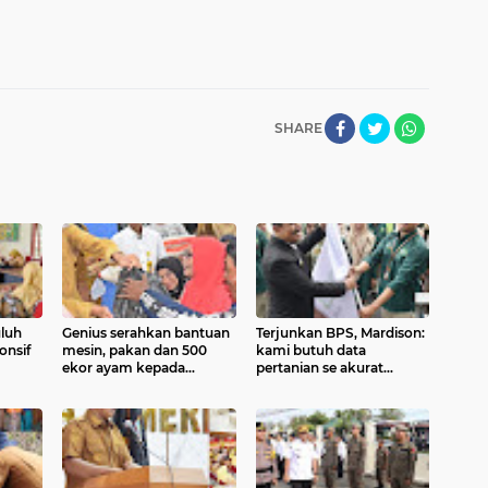
SHARE
luh
Genius serahkan bantuan
Terjunkan BPS, Mardison:
onsif
mesin, pakan dan 500
kami butuh data
ekor ayam kepada
pertanian se akurat
kelompok tani
mungkin