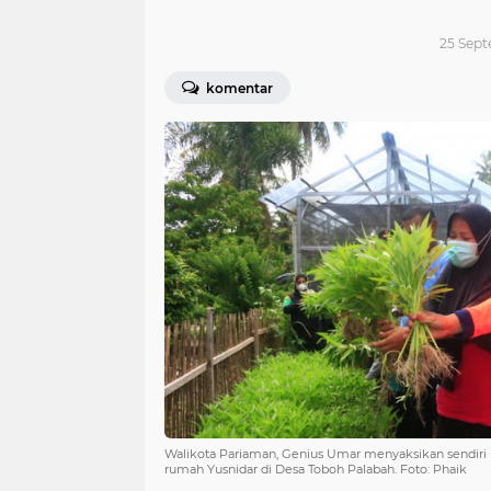
25 Sept
komentar
Walikota Pariaman, Genius Umar menyaksikan sendiri
rumah Yusnidar di Desa Toboh Palabah. Foto: Phaik