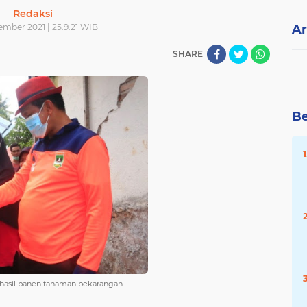
Redaksi
ember 2021 | 25.9.21 WIB
Ar
SHARE
Be
 hasil panen tanaman pekarangan