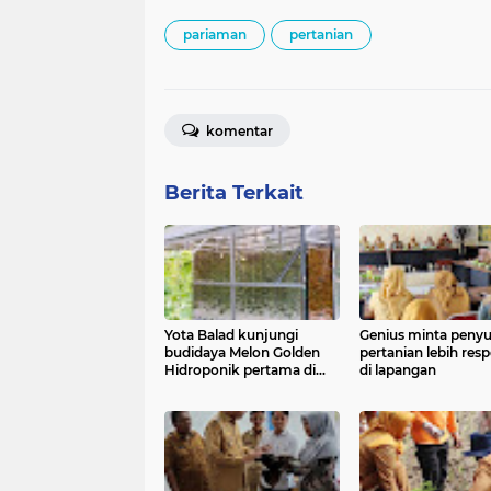
pariaman
pertanian
komentar
Berita Terkait
Yota Balad kunjungi
Genius minta penyu
budidaya Melon Golden
pertanian lebih resp
Hidroponik pertama di
di lapangan
Pariaman