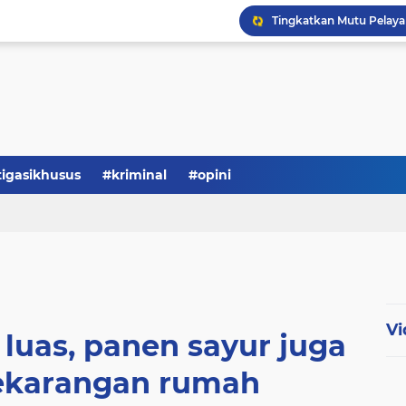
Serba-serbi: Tokoh Publi
tigasikhusus
#kriminal
#opini
Vi
 luas, panen sayur juga
pekarangan rumah