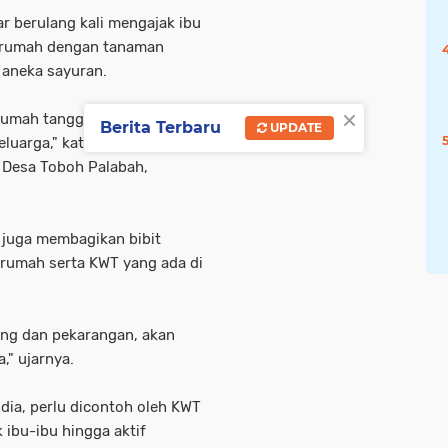
r berulang kali mengajak ibu
 rumah dengan tanaman
 aneka sayuran.
×
umah tangga juga bisa dijual
Berita Terbaru
UPDATE
eluarga," kata Genius Umar
 Desa Toboh Palabah,
u juga membagikan bibit
 rumah serta KWT yang ada di
ng dan pekarangan, akan
" ujarnya.
ia, perlu dicontoh oleh KWT
 ibu-ibu hingga aktif