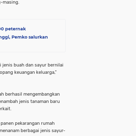
-masing.
00 peternak
nggi, Pemko salurkan
 jenis buah dan sayur bernilai
pang keuangan keluarga,"
abah berhasil mengembangkan
 menambah jenis tanaman baru
rkait.
il panen pekarangan rumah
menanam berbagai jenis sayur-