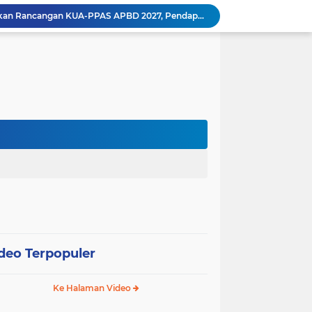
Wali Kota Pariaman Ajukan Rancangan KUA-PPAS APBD 2027, Pendapatan Diproyeksikan Rp626,1 Miliar
Pemkot Pariaman Mulai Pusdiklat Paskibraka 2026, Wali Kota Tekankan Pentingnya Disiplin
Pisah Sambut Kapolres, Yota Balad Tekankan Pentingnya Sinergi Jaga Kondusivitas Daerah
Wali Kota Pariaman Minta Inovasi OPD Berdampak Nyata pada Pelayanan Publik
Pemkot Pariaman Resmikan TPA Bunda PAUD untuk Dukung Pengasuhan Anak ASN
Pengurus PWI Pariaman 2026–2029 Dilantik, Pemkot Tekankan Sinergi dan Profesionalisme Pers
Pengurus HIMPAUDI Kota Pariaman 2026–2030 Dilantik, Pemkot Dorong Penguatan Pendidikan Anak Usia Dini
Pariaman Susun Rencana Penanggulangan Bencana 2026–2030 untuk Perkuat Kesiapsiagaan Kota
Pariaman Terapkan Teknologi Pertanian Modern untuk Tingkatkan Produktivitas Padi
Wali Kota Pariaman Salurkan Bantuan bagi Korban Pohon Tumbang, Rumah Rusak Berat Akan Dibedah
deo Terpopuler
Ke Halaman Video