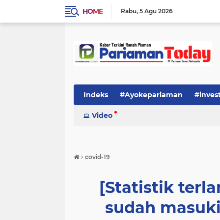
HOME
Rabu
5 Agu 2026
Indeks
#Ayokepariaman
#inves
Video
›
covid-19
[Statistik ter
sudah masuki 