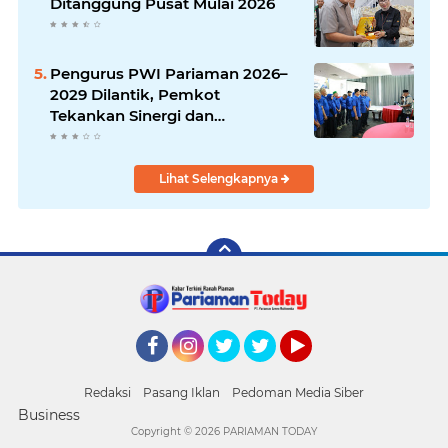
Ditanggung Pusat Mulai 2026
Pengurus PWI Pariaman 2026–
2029 Dilantik, Pemkot
Tekankan Sinergi dan
Profesionalisme Pers
Lihat Selengkapnya
Facebook
Instagram
Twitter
Twitter
YouTube
Redaksi
Pasang Iklan
Pedoman Media Siber
Business
Copyright ©
2026 PARIAMAN TODAY