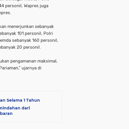
44 personil, Wapres juga
mpres.
akan menerjunkan sebanyak
ebanyak 101 personil, Polri
Pemda sebanyak 160 personil,
ebanyak 20 personil.
akukan pengamanan maksimal,
Pariaman," ujarnya di
an Selama 1 Tahun
mindahan dari
ebaran