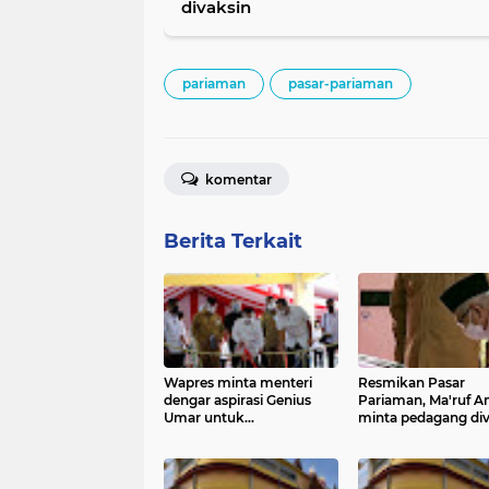
divaksin
pariaman
pasar-pariaman
komentar
Berita Terkait
Wapres minta menteri
Resmikan Pasar
dengar aspirasi Genius
Pariaman, Ma'ruf A
Umar untuk
minta pedagang div
pembangunan pasar
basah dan masjid
terapung