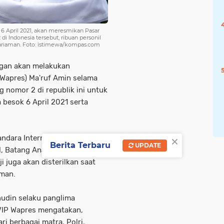
6 April 2021, akan meresmikan Pasar
 Indonesia tersebut, ribuan personil
Pariaman. Foto: istimewa/kompas.com
ngan akan melakukan
Wapres) Ma'ruf Amin selama
 nomor 2 di republik ini untuk
besok 6 April 2021 serta
×
andara Internasional
Berita Terbaru
UPDATE
, Batang Anai, Simpang Lintas
 juga akan disterilkan saat
aman.
nudin selaku panglima
IP Wapres mengatakan,
i berbagai matra, Polri,