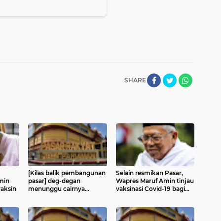
SHARE
[Kilas balik pembangunan
Selain resmikan Pasar,
min
pasar] deg-degan
Wapres Maruf Amin tinjau
aksin
menunggu cairnya
vaksinasi Covid-19 bagi
anggaran saat Jokowi
lansia dan calon haji
kalah telak di Pariaman
selama di Pariaman