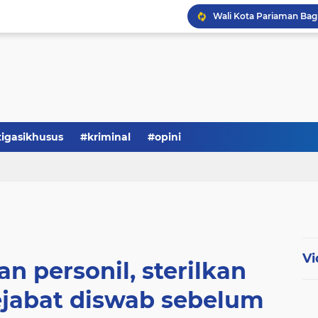
tigasikhusus
#kriminal
#opini
Vi
n personil, sterilkan
pejabat diswab sebelum