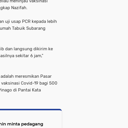
liau meninjau vaksinasi
ngkap Nazifah.
n uji usap PCR kepada lebih
 Rumah Tabuik Subarang
Wib dan langsung dikirim ke
ilnya sekitar 6 jam,"
 adalah meresmikan Pasar
vaksinasi Covid-19 bagi 500
inago di Pantai Kata
min minta pedagang