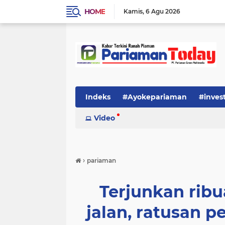
HOME
Kamis
6 Agu 2026
Indeks
#Ayokepariaman
#inves
Video
›
pariaman
Terjunkan ribua
jalan, ratusan 