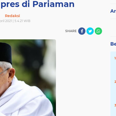
pres di Pariaman
Ar
Redaksi
pril 2021 | 5.4.21 WIB
SHARE
Be