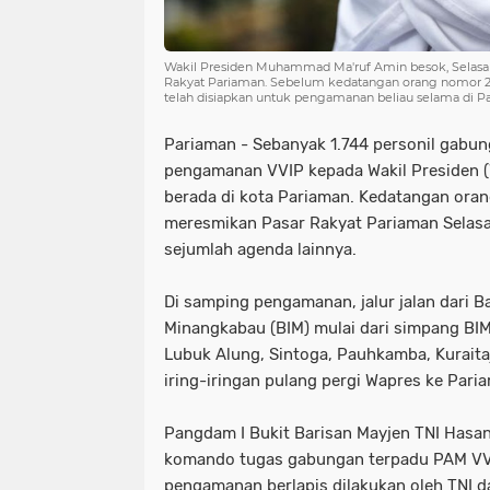
Wakil Presiden Muhammad Ma'ruf Amin besok, Selasa 
Rakyat Pariaman. Sebelum kedatangan orang nomor 2 di
telah disiapkan untuk pengamanan beliau selama di 
Pariaman - Sebanyak 1.744 personil gabu
pengamanan VVIP kepada Wakil Presiden (
berada di kota Pariaman. Kedatangan orang
meresmikan Pasar Rakyat Pariaman Selasa 
sejumlah agenda lainnya.
Di samping pengamanan, jalur jalan dari B
Minangkabau (BIM) mulai dari simpang BIM
Lubuk Alung, Sintoga, Pauhkamba, Kuraitaji
iring-iringan pulang pergi Wapres ke Pari
Pangdam I Bukit Barisan Mayjen TNI Hasa
komando tugas gabungan terpadu PAM VV
pengamanan berlapis dilakukan oleh TNI dar