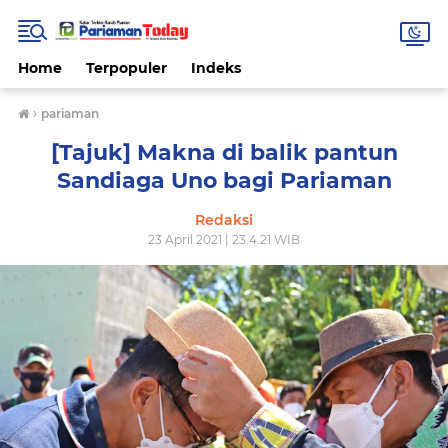
Home
Terpopuler
Indeks
›
pariaman
[Tajuk] Makna di balik pantun
Sandiaga Uno bagi Pariaman
Redaksi
23 April 2021 | 23.4.21 WIB