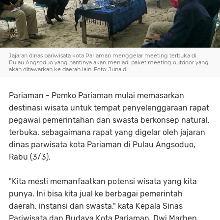
Jajaran dinas pariwisata kota Pariaman menggelar meeting terbuka di
Pulau Angsoduo yang nantinya akan menjadi paket meeting outdoor yang
akan ditawarkan ke daerah lain. Foto: Junaidi
Pariaman - Pemko Pariaman mulai memasarkan
destinasi wisata untuk tempat penyelenggaraan rapat
pegawai pemerintahan dan swasta berkonsep natural,
terbuka, sebagaimana rapat yang digelar oleh jajaran
dinas parwisata kota Pariaman di Pulau Angsoduo,
Rabu (3/3).
"Kita mesti memanfaatkan potensi wisata yang kita
punya. Ini bisa kita jual ke berbagai pemerintah
daerah, instansi dan swasta," kata Kepala Sinas
Pariwisata dan Budaya Kota Pariaman, Dwi Marhen