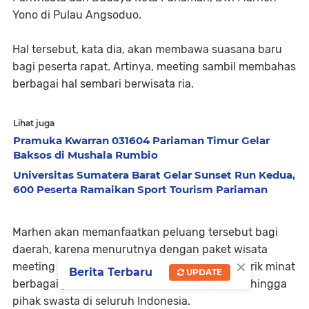
Yono di Pulau Angsoduo.
Hal tersebut, kata dia, akan membawa suasana baru
bagi peserta rapat. Artinya, meeting sambil membahas
berbagai hal sembari berwisata ria.
Lihat juga
Pramuka Kwarran 031604 Pariaman Timur Gelar
Baksos di Mushala Rumbio
Universitas Sumatera Barat Gelar Sunset Run Kedua,
600 Peserta Ramaikan Sport Tourism Pariaman
Marhen akan memanfaatkan peluang tersebut bagi
daerah, karena menurutnya dengan paket wisata
×
meeting outdoor yang ditawarkan, akan menarik minat
Berita Terbaru
UPDATE
berbagai pemerintah daerah, instansi vertikal hingga
pihak swasta di seluruh Indonesia.