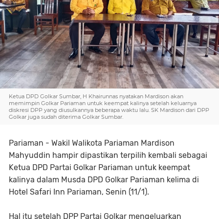
Ketua DPD Golkar Sumbar, H Khairunnas nyatakan Mardison akan
memimpin Golkar Pariaman untuk keempat kalinya setelah keluarnya
diskresi DPP yang diusulkannya beberapa waktu lalu. SK Mardison dari DPP
Golkar juga sudah diterima Golkar Sumbar.
Pariaman - Wakil Walikota Pariaman Mardison
Mahyuddin hampir dipastikan terpilih kembali sebagai
Ketua DPD Partai Golkar Pariaman untuk keempat
kalinya dalam Musda DPD Golkar Pariaman kelima di
Hotel Safari Inn Pariaman, Senin (11/1).
Hal itu setelah DPP Partai Golkar mengeluarkan