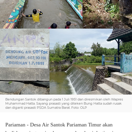
Bendungan Santok dibangun pada 1 Juli 1951 dan diresmikan oleh Wapres
Muhammad Hatta. Sayang prasasti yang diteken Bung Hatta sudah rusak
dan diganti prasasti PSDA Sumatra Barat. Foto: OLP
Pariaman - Desa Air Santok Pariaman Timur akan