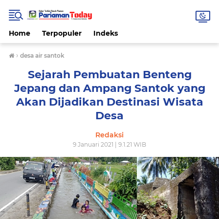
Home
Terpopuler
Indeks
›
desa air santok
Sejarah Pembuatan Benteng
Jepang dan Ampang Santok yang
Akan Dijadikan Destinasi Wisata
Desa
Redaksi
9 Januari 2021 | 9.1.21 WIB