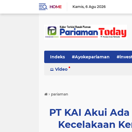
HOME
Kamis
6 Agu 2026
Indeks
#Ayokepariaman
#inves
Video
›
pariaman
PT KAI Akui Ada
Kecelakaan Ker