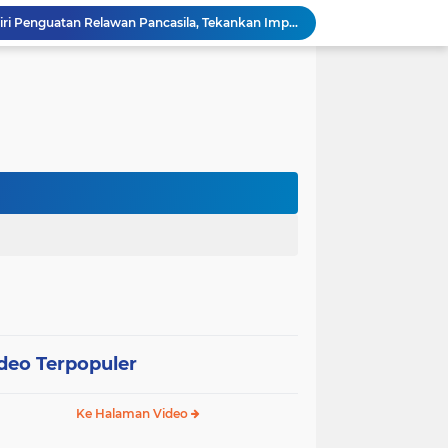
Wali Kota Pariaman Hadiri Penguatan Relawan Pancasila, Tekankan Implementasi Nilai Pancasila dalam Pelayanan Publik
Wali Kota Pariaman Bagikan Bibit Ikan Koi kepada Siswa SD untuk Edukasi Perikanan
Wali Kota Pariaman Salurkan Bantuan bagi Korban Pohon Tumbang, Rumah Rusak Berat Akan Dibedah
Wali Kota Pariaman Ajukan Rancangan KUA-PPAS APBD 2027, Pendapatan Diproyeksikan Rp626,1 Miliar
Pemkot Pariaman Mulai Pusdiklat Paskibraka 2026, Wali Kota Tekankan Pentingnya Disiplin
Pisah Sambut Kapolres, Yota Balad Tekankan Pentingnya Sinergi Jaga Kondusivitas Daerah
Wali Kota Pariaman Minta Inovasi OPD Berdampak Nyata pada Pelayanan Publik
Pemkot Pariaman Resmikan TPA Bunda PAUD untuk Dukung Pengasuhan Anak ASN
Pengurus PWI Pariaman 2026–2029 Dilantik, Pemkot Tekankan Sinergi dan Profesionalisme Pers
Wali Kota Pariaman Lepas Kontingen Pramuka ke Jambore Nasional XII di Cibubur
deo Terpopuler
Ke Halaman Video