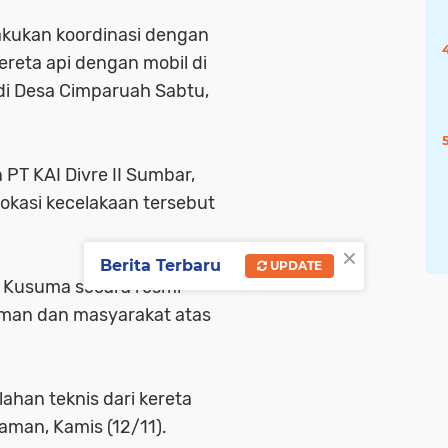
lakukan koordinasi dengan
reta api dengan mobil di
di Desa Cimparuah Sabtu,
T KAI Divre II Sumbar,
lokasi kecelakaan tersebut
×
Berita Terbaru
UPDATE
an Kusuma secara resmi
man dan masyarakat atas
lahan teknis dari kereta
riaman, Kamis (12/11).