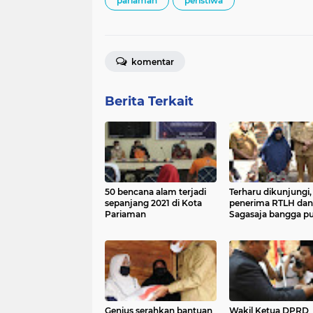
pariaman
peristiwa
komentar
Berita Terkait
50 bencana alam terjadi
Terharu dikunjungi,
sepanjang 2021 di Kota
penerima RTLH dan
Pariaman
Sagasaja bangga p
walikota Genius
Genius serahkan bantuan
Wakil Ketua DPRD