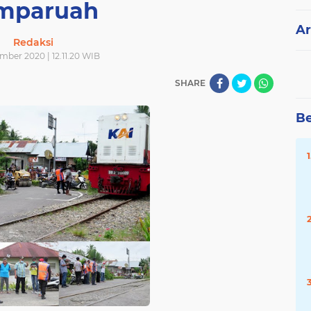
mparuah
Ar
Redaksi
mber 2020 | 12.11.20 WIB
SHARE
Be