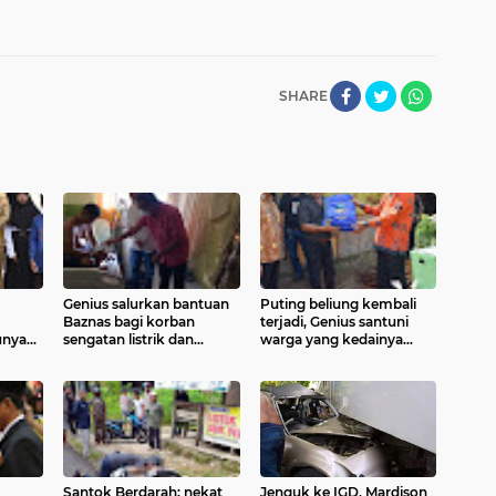
SHARE
Genius salurkan bantuan
Puting beliung kembali
Baznas bagi korban
terjadi, Genius santuni
unya
sengatan listrik dan
warga yang kedainya
pohon tumbang
tertimpa pohon
Santok Berdarah: nekat
Jenguk ke IGD, Mardison