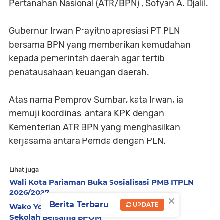
Pertanahan Nasional (ATR/BPN) , Sofyan A. Djalil.
Gubernur Irwan Prayitno apresiasi PT PLN
bersama BPN yang memberikan kemudahan
kepada pemerintah daerah agar tertib
penatausahaan keuangan daerah.
Atas nama Pemprov Sumbar, kata Irwan, ia
memuji koordinasi antara KPK dengan
Kementerian ATR BPN yang menghasilkan
kerjasama antara Pemda dengan PLN.
Lihat juga
Wali Kota Pariaman Buka Sosialisasi PMB ITPLN
2026/2027
×
Berita Terbaru
UPDATE
Wako Yota Balad Pantau Uji Sampel Jajanan
Sekolah Bersama BPOM