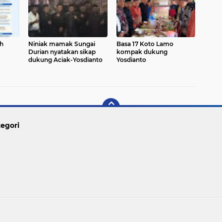
ih
Niniak mamak Sungai
Basa 17 Koto Lamo
Durian nyatakan sikap
kompak dukung
dukung Aciak-Yosdianto
Yosdianto
egori
Copyright ©
2026 PARIAMAN TODAY