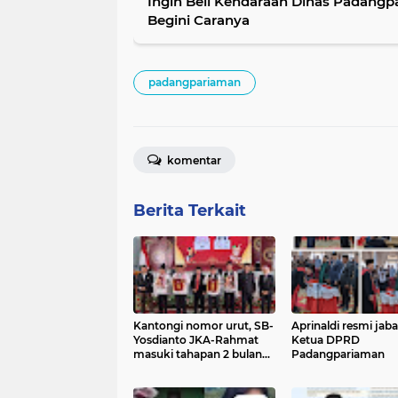
Ingin Beli Kendaraan Dinas Padangp
Begini Caranya
padangpariaman
komentar
Berita Terkait
Kantongi nomor urut, SB-
Aprinaldi resmi jaba
Yosdianto JKA-Rahmat
Ketua DPRD
masuki tahapan 2 bulan
Padangpariaman
kampanye