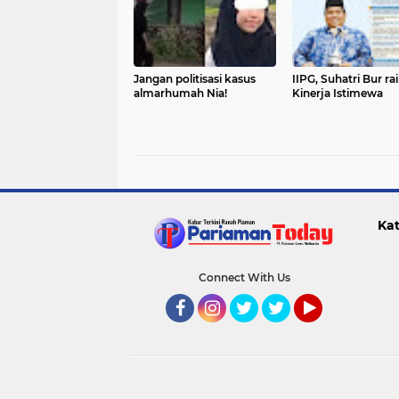
Jangan politisasi kasus
IIPG, Suhatri Bur ra
almarhumah Nia!
Kinerja Istimewa
Kat
Connect With Us
Facebook
Instagram
Twitter
Twitter
YouTube