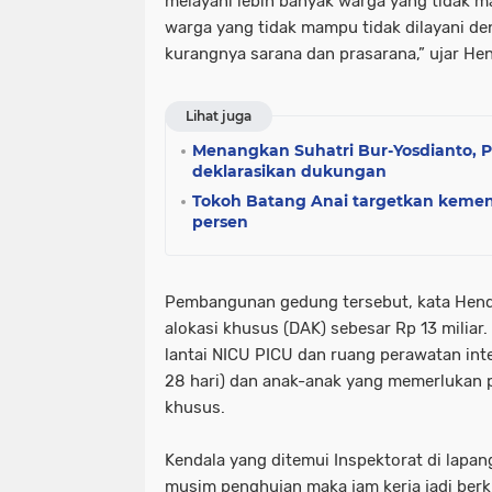
melayani lebih banyak warga yang tidak ma
warga yang tidak mampu tidak dilayani de
kurangnya sarana dan prasarana,” ujar He
Lihat juga
Menangkan Suhatri Bur-Yosdianto,
deklarasikan dukungan
Tokoh Batang Anai targetkan kemen
persen
Pembangunan gedung tersebut, kata Hend
alokasi khusus (DAK) sebesar Rp 13 miliar. 
lantai NICU PICU dan ruang perawatan inte
28 hari) dan anak-anak yang memerlukan
khusus.
Kendala yang ditemui Inspektorat di lapan
musim penghujan maka jam kerja jadi ber