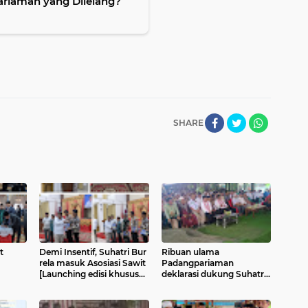
ariaman yang Dilelang?
SHARE
t
Demi Insentif, Suhatri Bur
Ribuan ulama
rela masuk Asosiasi Sawit
Padangpariaman
[Launching edisi khusus
deklarasi dukung Suhatri
Majalah Saiyo Sakato]
Bur-Yosdianto