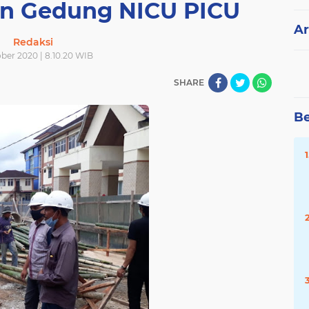
n Gedung NICU PICU
Ar
Redaksi
ber 2020 | 8.10.20 WIB
SHARE
Be