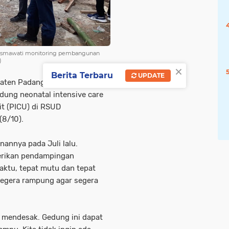
 Lismawati monitoring pembangunan
)
×
Berita Terbaru
UPDATE
upaten Padangpariaman, Hendra
ung neonatal intensive care
nit (PICU) di RSUD
(8/10).
annya pada Juli lalu.
erikan pendampingan
aktu, tepat mutu dan tepat
 segera rampung agar segera
 mendesak. Gedung ini dapat