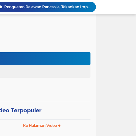
Wali Kota Pariaman Hadiri Penguatan Relawan Pancasila, Tekankan Implementasi Nilai Pancasila dalam Pelayanan Publik
Wali Kota Pariaman Bagikan Bibit Ikan Koi kepada Siswa SD untuk Edukasi Perikanan
Wali Kota Pariaman Salurkan Bantuan bagi Korban Pohon Tumbang, Rumah Rusak Berat Akan Dibedah
Wali Kota Pariaman Ajukan Rancangan KUA-PPAS APBD 2027, Pendapatan Diproyeksikan Rp626,1 Miliar
Pemkot Pariaman Mulai Pusdiklat Paskibraka 2026, Wali Kota Tekankan Pentingnya Disiplin
Pisah Sambut Kapolres, Yota Balad Tekankan Pentingnya Sinergi Jaga Kondusivitas Daerah
Wali Kota Pariaman Minta Inovasi OPD Berdampak Nyata pada Pelayanan Publik
Pemkot Pariaman Resmikan TPA Bunda PAUD untuk Dukung Pengasuhan Anak ASN
Pengurus PWI Pariaman 2026–2029 Dilantik, Pemkot Tekankan Sinergi dan Profesionalisme Pers
Wali Kota Pariaman Lepas Kontingen Pramuka ke Jambore Nasional XII di Cibubur
deo Terpopuler
Ke Halaman Video