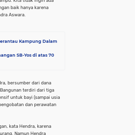
mpu. Kita tidak ingin ada
ngan baik hanya karena
ndra Aswara.
 Perantau Kampung Dalam
angan SB-Yos di atas 70
ra, bersumber dari dana
Bangunan terdiri dari tiga
nsif untuk bayi (sampai usia
 pengobatan dan perawatan
gan, kata Hendra, karena
kurang. Namun Hendra