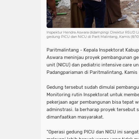
Inspektur Hendra Aswara didampingi Direktur RSUD
gedung PICU dan NICU di Parit Malintang, Kamis (8/10
Paritmalintang - Kepala Inspektorat Kab
Aswara meninjau proyek pembangunan ged
unit (NICU) dan pediatric intensive care u
Padangpariaman di Paritmalintang, Kamis 
Gedung tersebut sudah dimulai pembangun
Monitoring rutin Inspektorat untuk memb
pekerjaan agar pembangunan bisa tepat w
adminstrasi. Ia berharap proyek tersebut
dimanfaatkan masyarakat.
“Operasi gedung PICU dan NICU ini sangat