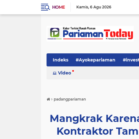
HOME
Kamis
6 Agu 2026
Indeks
#Ayokepariaman
#inves
Video
›
padangpariaman
Mangkrak Karena
Kontraktor Tam