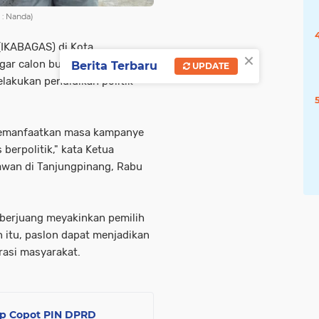
: Nanda)
(IKABAGAS) di Kota
×
ar calon bupati dan wakil
Berita Terbaru
UPDATE
lakukan pendidikan politik
memanfaatkan masa kampanye
berpolitik," kata Ketua
awan di Tanjungpinang, Rabu
berjuang meyakinkan pemilih
in itu, paslon dapat menjadikan
asi masyarakat.
ap Copot PIN DPRD