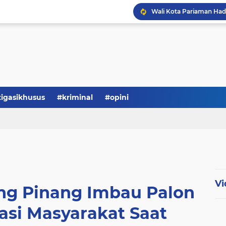
tigasikhusus
#kriminal
#opini
Vi
g Pinang Imbau Palon
asi Masyarakat Saat