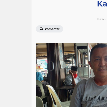
K
14 Okto
komentar