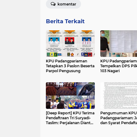
komentar
Berita Terkait
KPU Padangpariaman
KPU Padangpariam
Tetapkan 3 Paslon Beserta
Tempelkan DPS Pilk
Parpol Pengusung
103 Nagari
[Deep Report] KPU Terima
Pengumuman KPU
Pendaftraan Tri Suryadi-
Padangpariaman: J
Taslim: Perjalanan Diantar
dan Syarat Pendaft
Ribuan Pendukung
Bakal Calon Bupati
Wakil Bupati