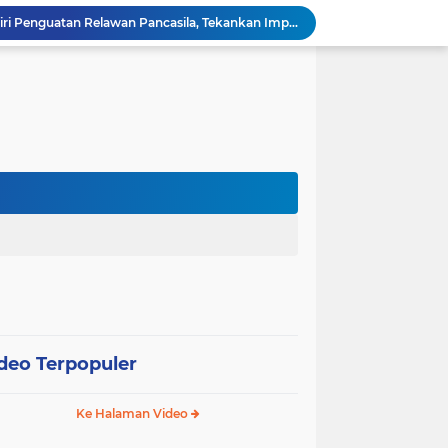
Wali Kota Pariaman Hadiri Penguatan Relawan Pancasila, Tekankan Implementasi Nilai Pancasila dalam Pelayanan Publik
Wali Kota Pariaman Bagikan Bibit Ikan Koi kepada Siswa SD untuk Edukasi Perikanan
Wali Kota Pariaman Salurkan Bantuan bagi Korban Pohon Tumbang, Rumah Rusak Berat Akan Dibedah
Wali Kota Pariaman Ajukan Rancangan KUA-PPAS APBD 2027, Pendapatan Diproyeksikan Rp626,1 Miliar
Pemkot Pariaman Mulai Pusdiklat Paskibraka 2026, Wali Kota Tekankan Pentingnya Disiplin
Pisah Sambut Kapolres, Yota Balad Tekankan Pentingnya Sinergi Jaga Kondusivitas Daerah
Wali Kota Pariaman Minta Inovasi OPD Berdampak Nyata pada Pelayanan Publik
Pemkot Pariaman Resmikan TPA Bunda PAUD untuk Dukung Pengasuhan Anak ASN
Pengurus PWI Pariaman 2026–2029 Dilantik, Pemkot Tekankan Sinergi dan Profesionalisme Pers
Wali Kota Pariaman Lepas Kontingen Pramuka ke Jambore Nasional XII di Cibubur
deo Terpopuler
Ke Halaman Video