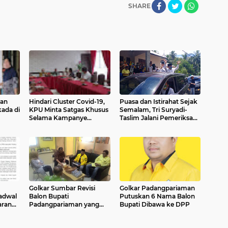
SHARE
an
Hindari Cluster Covid-19,
Puasa dan Istirahat Sejak
ada di
KPU Minta Satgas Khusus
Semalam, Tri Suryadi-
Selama Kampanye
Taslim Jalani Pemeriksaan
Pilkada Padangpariaman
Kesehatan
Golkar Sumbar Revisi
Golkar Padangpariaman
adwal
Balon Bupati
Putuskan 6 Nama Balon
aran
Padangpariaman yang
Bupati Dibawa ke DPP
 dan
Dikirim ke DPP