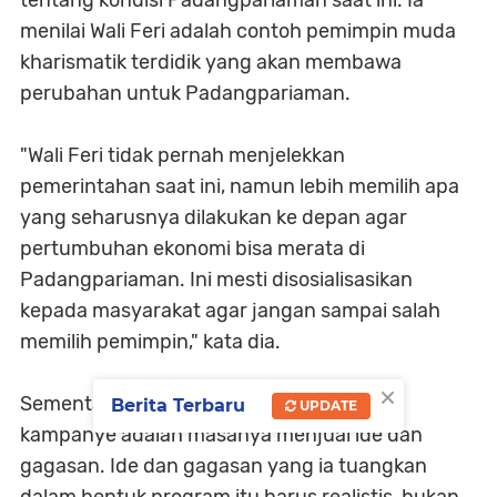
tentang kondisi Padangpariaman saat ini. Ia
menilai Wali Feri adalah contoh pemimpin muda
kharismatik terdidik yang akan membawa
perubahan untuk Padangpariaman.
"Wali Feri tidak pernah menjelekkan
pemerintahan saat ini, namun lebih memilih apa
yang seharusnya dilakukan ke depan agar
pertumbuhan ekonomi bisa merata di
Padangpariaman. Ini mesti disosialisasikan
kepada masyarakat agar jangan sampai salah
memilih pemimpin," kata dia.
×
Sementara itu, Wali Feri menyebut masa
Berita Terbaru
UPDATE
kampanye adalah masanya menjual ide dan
gagasan. Ide dan gagasan yang ia tuangkan