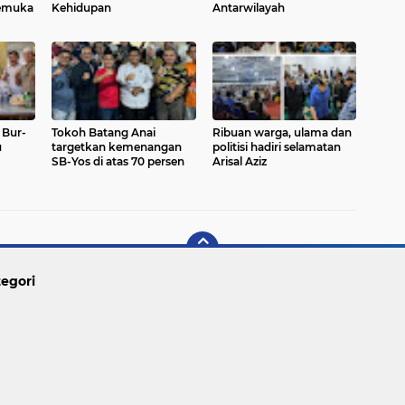
emuka
Kehidupan
Antarwilayah
 Bur-
Tokoh Batang Anai
Ribuan warga, ulama dan
u
targetkan kemenangan
politisi hadiri selamatan
SB-Yos di atas 70 persen
Arisal Aziz
ngan
egori