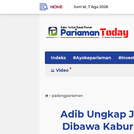
HOME
Jum'at
7 Agu 2026
Indeks
#Ayokepariaman
#inves
Video
›
padangpariaman
Adib Ungkap Ja
Dibawa Kabur