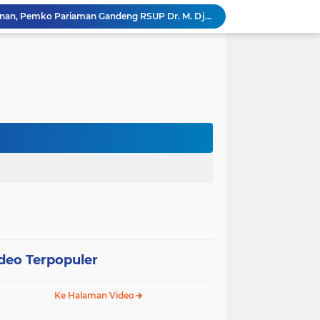
Tingkatkan Mutu Pelayanan, Pemko Pariaman Gandeng RSUP Dr. M. Djamil Padang
k, Citra Publik
Wali Kota Pariaman Lepas Kontingen Pramuka ke Jambore Nasional XII di Cibubur
Wali Kota Pariaman Hadiri Penguatan Relawan Pancasila, Tekankan Implementasi Nilai Pancasila dalam Pelayanan Publik
Wali Kota Pariaman Bagikan Bibit Ikan Koi kepada Siswa SD untuk Edukasi Perikanan
Wali Kota Pariaman Salurkan Bantuan bagi Korban Pohon Tumbang, Rumah Rusak Berat Akan Dibedah
Wali Kota Pariaman Ajukan Rancangan KUA-PPAS APBD 2027, Pendapatan Diproyeksikan Rp626,1 Miliar
Pemkot Pariaman Mulai Pusdiklat Paskibraka 2026, Wali Kota Tekankan Pentingnya Disiplin
Pisah Sambut Kapolres, Yota Balad Tekankan Pentingnya Sinergi Jaga Kondusivitas Daerah
SEPEDA TANTE, Inovasi Digital Pemko Pariaman Percepat Pendaftaran Tanda Tangan Elektronik
deo Terpopuler
Ke Halaman Video