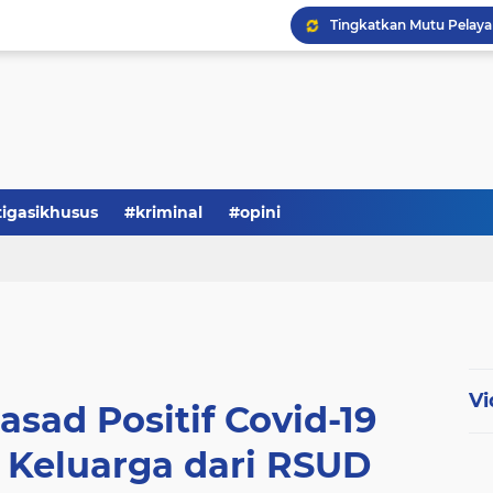
Serba-serbi: Tokoh Publi
tigasikhusus
#kriminal
#opini
Vi
sad Positif Covid-19
 Keluarga dari RSUD