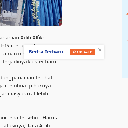
riaman Adib Alfikri
id-19 merumuskan
×
Berita Terbaru
UPDATE
ariaman mematuhi
terjadinya kalster baru.
dangpariaman terlihat
gga membuat pihaknya
gar masyarakat lebih
fenomena tersebut. Harus
gatasinya," kata Adib