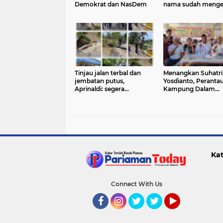
Demokrat dan NasDem
nama sudah meng
Tinjau jalan terbal dan
Menangkan Suhatri
jembatan putus,
Yosdianto, Peranta
Aprinaldi: segera
Kampung Dalam
diperbaiki, banjir Bukik
deklarasikan duku
Gonggang perlu
pembebasan tanah
Kat
Connect With Us
Facebook
Instagram
Twitter
Twitter
YouTube