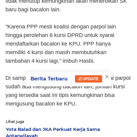
tidak menutup kemungkinan akan menerbikan SK
baru bagi bacalon lain.
"Karena PPP mesti koalisi dengan parpol lain
hingga perolehan 8 kursi DPRD untuk syarat
mendaftarkan bacalon ke KPU. PPP hanya
memiliki 4 kursi dan masih membutuhkan
tambahan 4 kursi lagi," imbuh Hasbi.
×
Di samping itu menurutnya, karena berbagai parpol
Berita Terbaru
UPDATE
sudah ada mengusung bacalon lain, jumlah kursi
yang tersedia saat ini tipis kemungkinan bisa
mengusung bacalon ke KPU.
Lihat juga
Yota Balad dan JKA Perkuat Kerja Sama
Antarwilayah