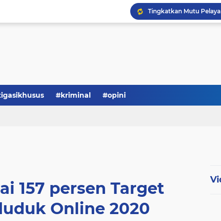
Serba-serbi: Tokoh Publi
tigasikhusus
#kriminal
#opini
Vi
i 157 persen Target
duduk Online 2020