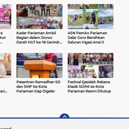
ra
Kader Pariaman Ambil
ASN Pemko Pariaman
 Run
Bagian dalam Donor
Gelar Goro Bersihkan
Darah HUT ke-18 Gerindra
Saluran Irigasi Anai II
urism
di Padang
Pesantren Ramadhan SD
Festival Qasidah Rebana
dan SMP Se-Kota
Klasik SD/MI se-Kota
ari
Pariaman Siap Digelar
Pariaman Resmi Ditutup