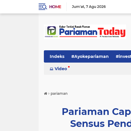
HOME
Jum'at
7 Agu 2026
Indeks
#Ayokepariaman
#inves
Video
›
pariaman
Pariaman Capa
Sensus Pen