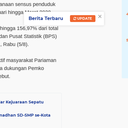
ksanaan sensus penduduk
uari hingga Maret 2020.
×
Berita Terbaru
UPDATE
hingga 156,97% dari total
dan Pusat Statistik (BPS)
, Rabu (5/8).
aktif masyarakat Pariaman
rta dukungan Pemko
ebut.
lar Kejuaraan Sepatu
amadhan SD-SMP se-Kota