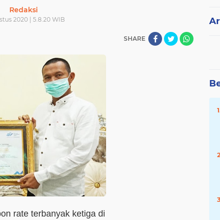
Redaksi
stus 2020 | 5.8.20 WIB
Ar
SHARE
Be
n rate terbanyak ketiga di