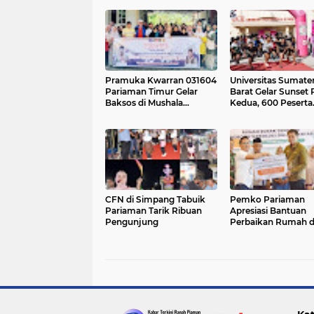
Pramuka Kwarran 031604
Universitas Sumate
Pariaman Timur Gelar
Barat Gelar Sunset
Baksos di Mushala
Kedua, 600 Peserta
Rumbio
Ramaikan Sport To
Pariaman
CFN di Simpang Tabuik
Pemko Pariaman
Pariaman Tarik Ribuan
Apresiasi Bantuan
Pengunjung
Perbaikan Rumah d
Pemerintah Pusat