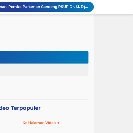
Tingkatkan Mutu Pelayanan, Pemko Pariaman Gandeng RSUP Dr. M. Djamil Padang
k, Citra Publik
Wali Kota Pariaman Lepas Kontingen Pramuka ke Jambore Nasional XII di Cibubur
Wali Kota Pariaman Hadiri Penguatan Relawan Pancasila, Tekankan Implementasi Nilai Pancasila dalam Pelayanan Publik
Wali Kota Pariaman Bagikan Bibit Ikan Koi kepada Siswa SD untuk Edukasi Perikanan
Wali Kota Pariaman Salurkan Bantuan bagi Korban Pohon Tumbang, Rumah Rusak Berat Akan Dibedah
Wali Kota Pariaman Ajukan Rancangan KUA-PPAS APBD 2027, Pendapatan Diproyeksikan Rp626,1 Miliar
Pemkot Pariaman Mulai Pusdiklat Paskibraka 2026, Wali Kota Tekankan Pentingnya Disiplin
Pisah Sambut Kapolres, Yota Balad Tekankan Pentingnya Sinergi Jaga Kondusivitas Daerah
SEPEDA TANTE, Inovasi Digital Pemko Pariaman Percepat Pendaftaran Tanda Tangan Elektronik
deo Terpopuler
Ke Halaman Video