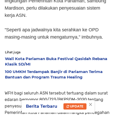
lingkungan Pemerintah Kota Pariaman, sambung
Mardison, perlu dilakukan penyesuaian sistem
kerja ASN.
"Seperti apa jadwalnya kita serahkan ke OPD
masing-masing untuk mengaturnya,” imbuhnya.
Lihat juga
Wali Kota Pariaman Buka Festival Qasidah Rebana
Klasik SD/MI
100 UMKM Terdampak Banjir di Pariaman Terima
Bantuan dan Program Trauma Healing
WFH bagi seluruh ASN tersebut tertuang dalam surat
edaran bernomor 800/723/BKPSDM-2020 tentang
×
penyesuaian sistem kerja ASN di lingkungan
Berita Terbaru
UPDATE
Pemerintah Kota Pariaman dalam rangka pencegahan