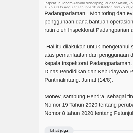
Inspektur Hendra Aswara didampingi auditor Alfian, 
Juknis BOS Reguler Tahun 2020 di Kantor Disdikbud, Par
Padangpariaman - Monitoring dan ev
penggunaan dana bantuan operasiona
rutin oleh Inspektorat Padangpariam
"Hal itu dilakukan untuk mengetahui 
atas pemanfaatan dan penggunaan d
kepala Inspektorat Padangpariaman,
Dinas Pendidikan dan Kebudayaan P
Paritmalintang, Jumat (14/8).
Monev, sambung Hendra, sebagai tin
Nomor 19 Tahun 2020 tentang perub
Nomor 8 tahun 2020 tentang Petunjuk
Lihat juga