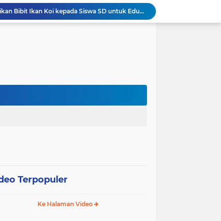
Wali Kota Pariaman Bagikan Bibit Ikan Koi kepada Siswa SD untuk Edukasi Perikanan
Wali Kota Pariaman Salurkan Bantuan bagi Korban Pohon Tumbang, Rumah Rusak Berat Akan Dibedah
Wali Kota Pariaman Ajukan Rancangan KUA-PPAS APBD 2027, Pendapatan Diproyeksikan Rp626,1 Miliar
Pemkot Pariaman Mulai Pusdiklat Paskibraka 2026, Wali Kota Tekankan Pentingnya Disiplin
Pisah Sambut Kapolres, Yota Balad Tekankan Pentingnya Sinergi Jaga Kondusivitas Daerah
Wali Kota Pariaman Minta Inovasi OPD Berdampak Nyata pada Pelayanan Publik
Pemkot Pariaman Resmikan TPA Bunda PAUD untuk Dukung Pengasuhan Anak ASN
Pengurus PWI Pariaman 2026–2029 Dilantik, Pemkot Tekankan Sinergi dan Profesionalisme Pers
Wali Kota Pariaman Lepas Kontingen Pramuka ke Jambore Nasional XII di Cibubur
Wali Kota Pariaman Hadiri Penguatan Relawan Pancasila, Tekankan Implementasi Nilai Pancasila dalam Pelayanan Publik
deo Terpopuler
Ke Halaman Video