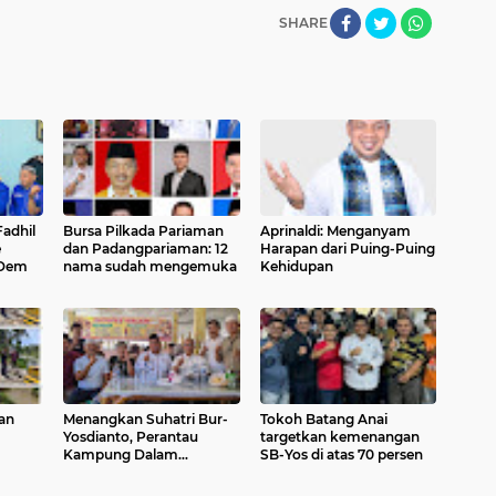
SHARE
Fadhil
Bursa Pilkada Pariaman
Aprinaldi: Menganyam
e
dan Padangpariaman: 12
Harapan dari Puing-Puing
sDem
nama sudah mengemuka
Kehidupan
dan
Menangkan Suhatri Bur-
Tokoh Batang Anai
Yosdianto, Perantau
targetkan kemenangan
Kampung Dalam
SB-Yos di atas 70 persen
ukik
deklarasikan dukungan