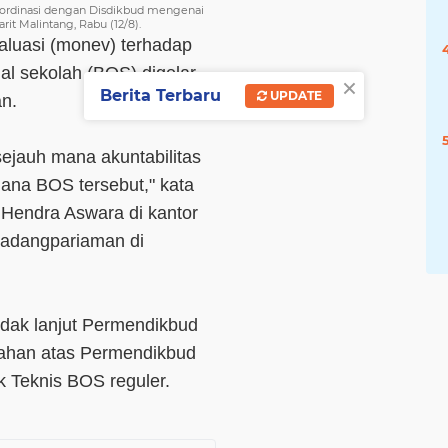
koordinasi dengan Disdikbud mengenai
it Malintang, Rabu (12/8).
aluasi (monev) terhadap
l sekolah (BOS) digelar
×
Berita Terbaru
UPDATE
an.
sejauh mana akuntabilitas
ana BOS tersebut," kata
 Hendra Aswara di kantor
adangpariaman di
dak lanjut Permendikbud
ahan atas Permendikbud
 Teknis BOS reguler.