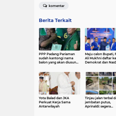
komentar
Berita Terkait
PPP Padang Pariaman
Maju calon Bupati, 
sudah kantongi nama
Ali Mukhni daftar k
balon yang akan diusung
Demokrat dan Na
di Pilkada
Yota Balad dan JKA
Tinjau jalan terbal 
Perkuat Kerja Sama
jembatan putus,
Antarwilayah
Aprinaldi: segera
diperbaiki, banjir B
Gonggang perlu