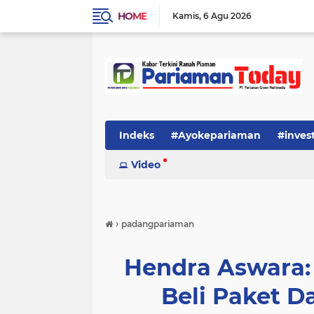
HOME
Kamis
6 Agu 2026
Indeks
#Ayokepariaman
#inves
Video
›
padangpariaman
Hendra Aswara:
Beli Paket D