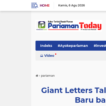
HOME
Kamis
6 Agu 2026
Indeks
#Ayokepariaman
#inves
Video
›
pariaman
Giant Letters Ta
Baru b