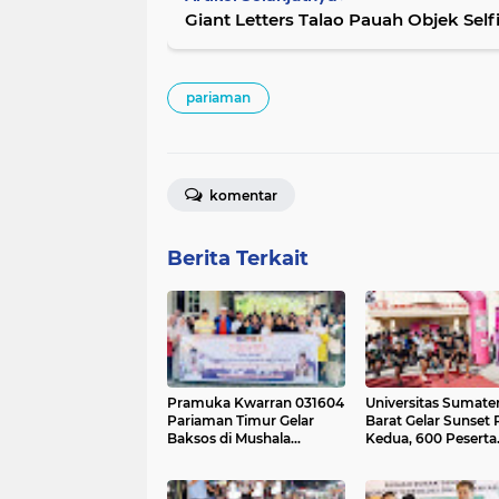
Giant Letters Talao Pauah Objek Sel
pariaman
komentar
Berita Terkait
Pramuka Kwarran 031604
Universitas Sumate
Pariaman Timur Gelar
Barat Gelar Sunset
Baksos di Mushala
Kedua, 600 Peserta
Rumbio
Ramaikan Sport To
Pariaman