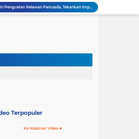
Wali Kota Pariaman Hadiri Penguatan Relawan Pancasila, Tekankan Implementasi Nilai Pancasila dalam Pelayanan Publik
Wali Kota Pariaman Bagikan Bibit Ikan Koi kepada Siswa SD untuk Edukasi Perikanan
Wali Kota Pariaman Salurkan Bantuan bagi Korban Pohon Tumbang, Rumah Rusak Berat Akan Dibedah
Wali Kota Pariaman Ajukan Rancangan KUA-PPAS APBD 2027, Pendapatan Diproyeksikan Rp626,1 Miliar
Pemkot Pariaman Mulai Pusdiklat Paskibraka 2026, Wali Kota Tekankan Pentingnya Disiplin
Pisah Sambut Kapolres, Yota Balad Tekankan Pentingnya Sinergi Jaga Kondusivitas Daerah
Wali Kota Pariaman Minta Inovasi OPD Berdampak Nyata pada Pelayanan Publik
Pemkot Pariaman Resmikan TPA Bunda PAUD untuk Dukung Pengasuhan Anak ASN
Pengurus PWI Pariaman 2026–2029 Dilantik, Pemkot Tekankan Sinergi dan Profesionalisme Pers
Wali Kota Pariaman Lepas Kontingen Pramuka ke Jambore Nasional XII di Cibubur
deo Terpopuler
Ke Halaman Video