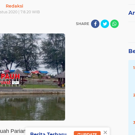
Redaksi
stus 2020 | 7.8.20 WIB
Ar
SHARE
Be
×
auah Pariaman di Desa
Berita Terbaru
UPDATE