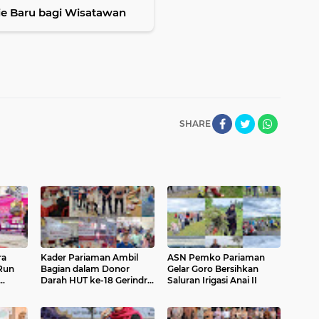
fie Baru bagi Wisatawan
SHARE
ra
Kader Pariaman Ambil
ASN Pemko Pariaman
 Run
Bagian dalam Donor
Gelar Goro Bersihkan
Darah HUT ke-18 Gerindra
Saluran Irigasi Anai II
urism
di Padang