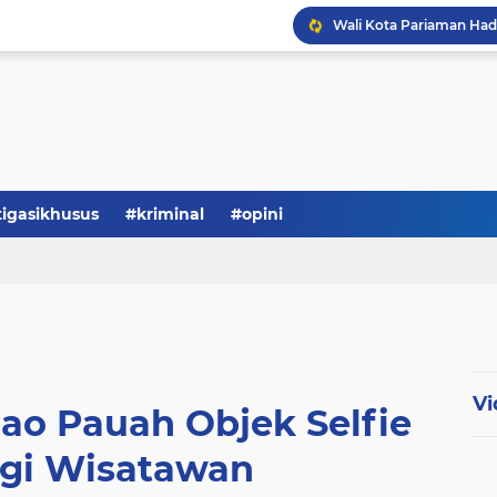
tigasikhusus
#kriminal
#opini
Vi
lao Pauah Objek Selfie
agi Wisatawan