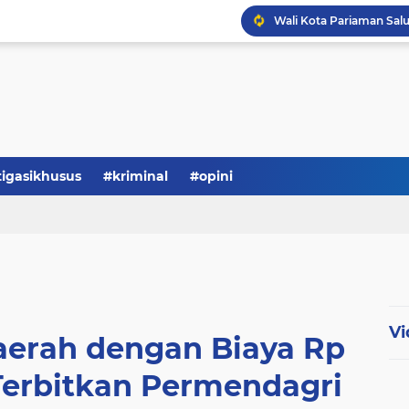
tigasikhusus
#kriminal
#opini
Vi
Daerah dengan Biaya Rp
 Terbitkan Permendagri