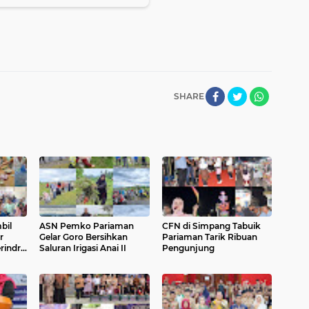
SHARE
bil
ASN Pemko Pariaman
CFN di Simpang Tabuik
r
Gelar Goro Bersihkan
Pariaman Tarik Ribuan
rindra
Saluran Irigasi Anai II
Pengunjung