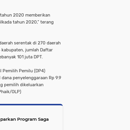
1 tahun 2020 memberikan
lkada tahun 2020,” terang
daerah serentak di 270 daerah
4 kabupaten, jumlah Daftar
ebanyak 101 juta DPT.
 Pemilih Pemilu (DP4)
l dana penyelenggaraan Rp 9.9
g pemilih dikeluarkan
(Phaik/OLP)
aparkan Program Saga