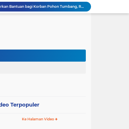
Wali Kota Pariaman Salurkan Bantuan bagi Korban Pohon Tumbang, Rumah Rusak Berat Akan Dibedah
Wali Kota Pariaman Ajukan Rancangan KUA-PPAS APBD 2027, Pendapatan Diproyeksikan Rp626,1 Miliar
Pemkot Pariaman Mulai Pusdiklat Paskibraka 2026, Wali Kota Tekankan Pentingnya Disiplin
Pisah Sambut Kapolres, Yota Balad Tekankan Pentingnya Sinergi Jaga Kondusivitas Daerah
Wali Kota Pariaman Minta Inovasi OPD Berdampak Nyata pada Pelayanan Publik
Pemkot Pariaman Resmikan TPA Bunda PAUD untuk Dukung Pengasuhan Anak ASN
Pengurus PWI Pariaman 2026–2029 Dilantik, Pemkot Tekankan Sinergi dan Profesionalisme Pers
Wali Kota Pariaman Lepas Kontingen Pramuka ke Jambore Nasional XII di Cibubur
Wali Kota Pariaman Hadiri Penguatan Relawan Pancasila, Tekankan Implementasi Nilai Pancasila dalam Pelayanan Publik
Wali Kota Pariaman Bagikan Bibit Ikan Koi kepada Siswa SD untuk Edukasi Perikanan
deo Terpopuler
Ke Halaman Video