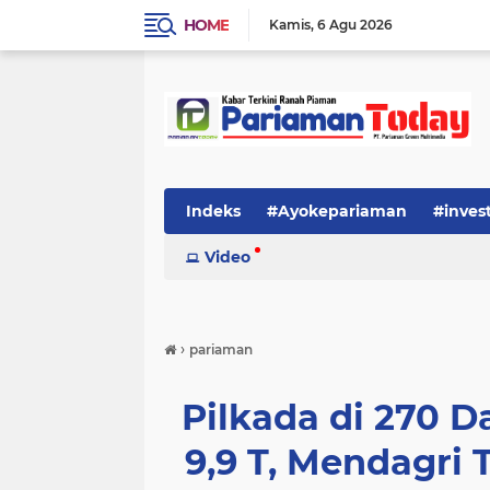
HOME
Kamis
6 Agu 2026
Indeks
#Ayokepariaman
#inves
Video
›
pariaman
Pilkada di 270 
9,9 T, Mendagri