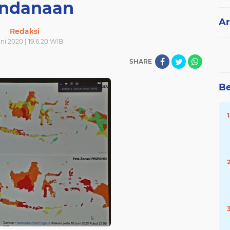
ndanaan
Ar
Redaksi
uni 2020 | 19.6.20 WIB
SHARE
Be