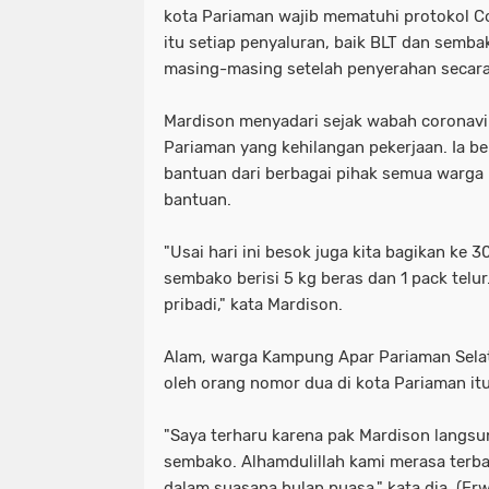
kota Pariaman wajib mematuhi protokol C
itu setiap penyaluran, baik BLT dan semba
masing-masing setelah penyerahan secara
Mardison menyadari sejak wabah coronavi
Pariaman yang kehilangan pekerjaan. Ia b
bantuan dari berbagai pihak semua warga
bantuan.
"Usai hari ini besok juga kita bagikan ke 
sembako berisi 5 kg beras dan 1 pack telu
pribadi," kata Mardison.
Alam, warga Kampung Apar Pariaman Sela
oleh orang nomor dua di kota Pariaman itu
"Saya terharu karena pak Mardison langs
sembako. Alhamdulillah kami merasa terba
dalam suasana bulan puasa," kata dia. (Er