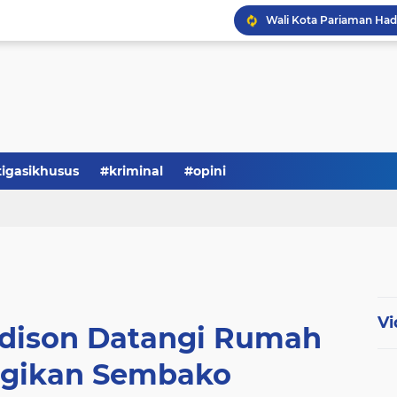
tigasikhusus
#kriminal
#opini
Vi
rdison Datangi Rumah
gikan Sembako