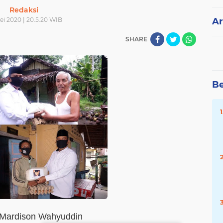
Redaksi
ei 2020 | 20.5.20 WIB
Ar
SHARE
Be
 Mardison Wahyuddin