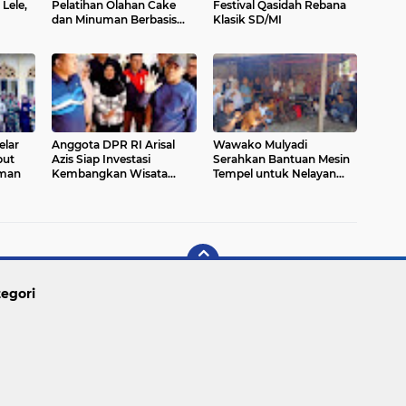
Lele,
Pelatihan Olahan Cake
Festival Qasidah Rebana
dan Minuman Berbasis
Klasik SD/MI
Potensi Lokal
elar
Anggota DPR RI Arisal
Wawako Mulyadi
but
Azis Siap Investasi
Serahkan Bantuan Mesin
aman
Kembangkan Wisata
Tempel untuk Nelayan
Pulau Angso Duo
Pariaman Utara
egori