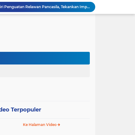
Wali Kota Pariaman Hadiri Penguatan Relawan Pancasila, Tekankan Implementasi Nilai Pancasila dalam Pelayanan Publik
Wali Kota Pariaman Bagikan Bibit Ikan Koi kepada Siswa SD untuk Edukasi Perikanan
Wali Kota Pariaman Salurkan Bantuan bagi Korban Pohon Tumbang, Rumah Rusak Berat Akan Dibedah
Wali Kota Pariaman Ajukan Rancangan KUA-PPAS APBD 2027, Pendapatan Diproyeksikan Rp626,1 Miliar
Pemkot Pariaman Mulai Pusdiklat Paskibraka 2026, Wali Kota Tekankan Pentingnya Disiplin
Pisah Sambut Kapolres, Yota Balad Tekankan Pentingnya Sinergi Jaga Kondusivitas Daerah
Wali Kota Pariaman Minta Inovasi OPD Berdampak Nyata pada Pelayanan Publik
Pemkot Pariaman Resmikan TPA Bunda PAUD untuk Dukung Pengasuhan Anak ASN
Pengurus PWI Pariaman 2026–2029 Dilantik, Pemkot Tekankan Sinergi dan Profesionalisme Pers
Wali Kota Pariaman Lepas Kontingen Pramuka ke Jambore Nasional XII di Cibubur
deo Terpopuler
Ke Halaman Video