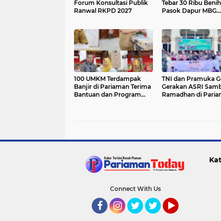
Forum Konsultasi Publik
Tebar 30 Ribu Benih 
Ranwal RKPD 2027
Pasok Dapur MBG
Pariaman Utara
100 UMKM Terdampak
TNI dan Pramuka G
Banjir di Pariaman Terima
Gerakan ASRI Sam
Bantuan dan Program
Ramadhan di Pari
Trauma Healing
Kat
Connect With Us
Facebook
Instagram
Twitter
Twitter
YouTube