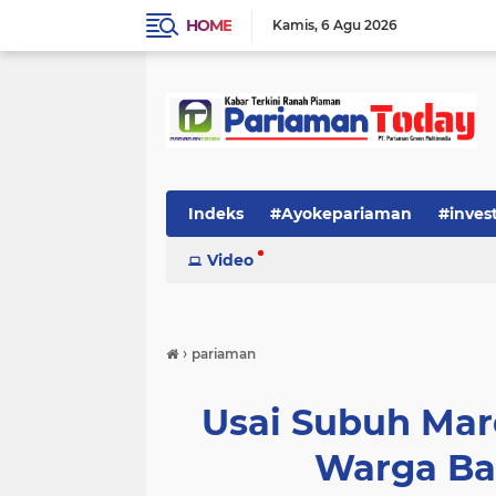
HOME
Kamis
6 Agu 2026
Indeks
#Ayokepariaman
#inves
Video
›
pariaman
Usai Subuh Ma
Warga Ba