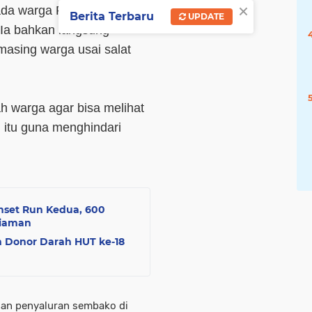
×
ada warga Pariaman yang
Berita Terbaru
UPDATE
Ia bahkan langsung
asing warga usai salat
ah warga agar bisa melihat
 itu guna menghindari
unset Run Kedua, 600
riaman
 Donor Darah HUT ke-18
dan penyaluran sembako di