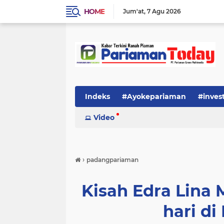
HOME
Jum'at
7 Agu 2026
Indeks
#Ayokepariaman
#inves
Video
›
padangpariaman
Kisah Edra Lina 
hari di