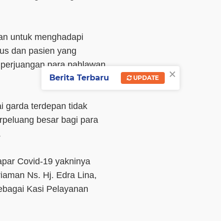
pan untuk menghadapi
sus dan pasien yang
a perjuangan para pahlawan
×
Berita Terbaru
UPDATE
 garda terdepan tidak
rpeluang besar bagi para
.
apar Covid-19 yakninya
aman Ns. Hj. Edra Lina,
sebagai Kasi Pelayanan