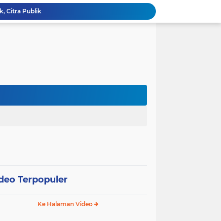
k, Citra Publik
Wali Kota Pariaman Lepas Kontingen Pramuka ke Jambore Nasional XII di Cibubur
Wali Kota Pariaman Hadiri Penguatan Relawan Pancasila, Tekankan Implementasi Nilai Pancasila dalam Pelayanan Publik
Wali Kota Pariaman Bagikan Bibit Ikan Koi kepada Siswa SD untuk Edukasi Perikanan
Wali Kota Pariaman Salurkan Bantuan bagi Korban Pohon Tumbang, Rumah Rusak Berat Akan Dibedah
Wali Kota Pariaman Ajukan Rancangan KUA-PPAS APBD 2027, Pendapatan Diproyeksikan Rp626,1 Miliar
Pemkot Pariaman Mulai Pusdiklat Paskibraka 2026, Wali Kota Tekankan Pentingnya Disiplin
Pisah Sambut Kapolres, Yota Balad Tekankan Pentingnya Sinergi Jaga Kondusivitas Daerah
SEPEDA TANTE, Inovasi Digital Pemko Pariaman Percepat Pendaftaran Tanda Tangan Elektronik
Tingkatkan Mutu Pelayanan, Pemko Pariaman Gandeng RSUP Dr. M. Djamil Padang
deo Terpopuler
Ke Halaman Video