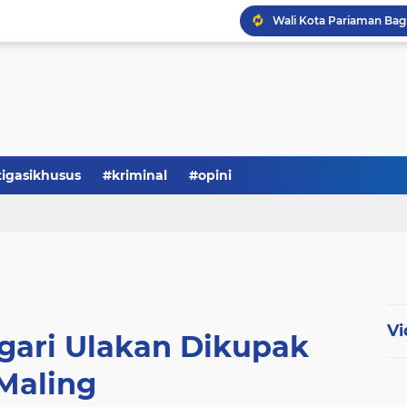
tigasikhusus
#kriminal
#opini
Vi
gari Ulakan Dikupak
Maling