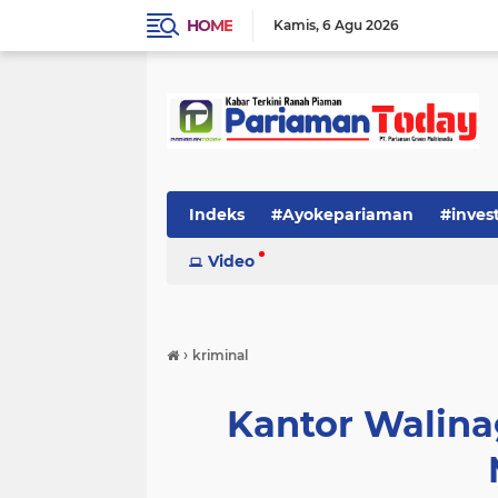
HOME
Kamis
6 Agu 2026
Indeks
#Ayokepariaman
#inves
Video
›
kriminal
Kantor Walina