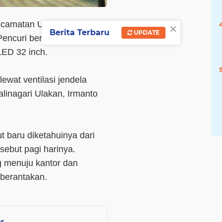
×
kecamatan Ulakan Tapakis
Berita Terbaru
UPDATE
. Pencuri berhasil membawa
LED 32 inch.
ewat ventilasi jendela
alinagari Ulakan, Irmanto
t baru diketahuinya dari
sebut pagi harinya.
g menuju kantor dan
 berantakan.
er