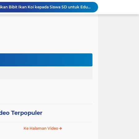
Wali Kota Pariaman Bagikan Bibit Ikan Koi kepada Siswa SD untuk Edukasi Perikanan
Wali Kota Pariaman Salurkan Bantuan bagi Korban Pohon Tumbang, Rumah Rusak Berat Akan Dibedah
Wali Kota Pariaman Ajukan Rancangan KUA-PPAS APBD 2027, Pendapatan Diproyeksikan Rp626,1 Miliar
Pemkot Pariaman Mulai Pusdiklat Paskibraka 2026, Wali Kota Tekankan Pentingnya Disiplin
Pisah Sambut Kapolres, Yota Balad Tekankan Pentingnya Sinergi Jaga Kondusivitas Daerah
Wali Kota Pariaman Minta Inovasi OPD Berdampak Nyata pada Pelayanan Publik
Pemkot Pariaman Resmikan TPA Bunda PAUD untuk Dukung Pengasuhan Anak ASN
Pengurus PWI Pariaman 2026–2029 Dilantik, Pemkot Tekankan Sinergi dan Profesionalisme Pers
Wali Kota Pariaman Lepas Kontingen Pramuka ke Jambore Nasional XII di Cibubur
Wali Kota Pariaman Hadiri Penguatan Relawan Pancasila, Tekankan Implementasi Nilai Pancasila dalam Pelayanan Publik
deo Terpopuler
Ke Halaman Video