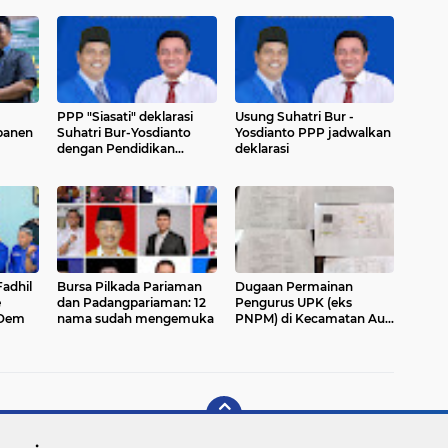
PPP "Siasati" deklarasi
Usung Suhatri Bur -
panen
Suhatri Bur-Yosdianto
Yosdianto PPP jadwalkan
dengan Pendidikan
deklarasi
Politik
Fadhil
Bursa Pilkada Pariaman
Dugaan Permainan
e
dan Padangpariaman: 12
Pengurus UPK (eks
sDem
nama sudah mengemuka
PNPM) di Kecamatan Aur
Malintang