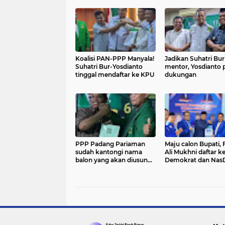
Koalisi PAN-PPP Manyala!
Jadikan Suhatri Bur
Suhatri Bur-Yosdianto
mentor, Yosdianto 
tinggal mendaftar ke KPU
dukungan
PPP Padang Pariaman
Maju calon Bupati, 
sudah kantongi nama
Ali Mukhni daftar k
balon yang akan diusung
Demokrat dan Na
di Pilkada