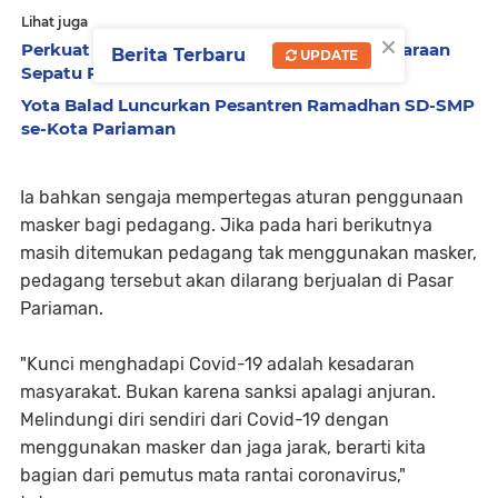
Lihat juga
×
Perkuat Sport Tourism, Pariaman Gelar Kejuaraan
Berita Terbaru
UPDATE
Sepatu Roda Piala Wali Kota 2026
Yota Balad Luncurkan Pesantren Ramadhan SD-SMP
se-Kota Pariaman
Ia bahkan sengaja mempertegas aturan penggunaan
masker bagi pedagang. Jika pada hari berikutnya
masih ditemukan pedagang tak menggunakan masker,
pedagang tersebut akan dilarang berjualan di Pasar
Pariaman.
"Kunci menghadapi Covid-19 adalah kesadaran
masyarakat. Bukan karena sanksi apalagi anjuran.
Melindungi diri sendiri dari Covid-19 dengan
menggunakan masker dan jaga jarak, berarti kita
bagian dari pemutus mata rantai coronavirus,"