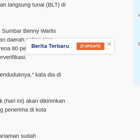
an langsung tunai (BLT) di
si Sumbar Benny Warlis
n daerah paling siap
×
Berita Terbaru
UPDATE
rena 80 persen warga
verifikasi.
penduduknya," kata dia di
(hari ini) akan dikirimkan
g penerima di kota
Pariaman sudah