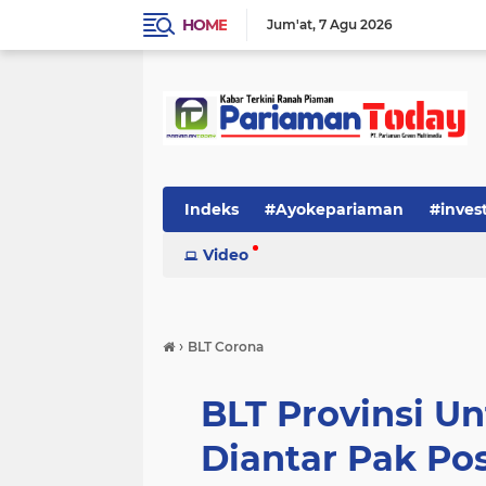
HOME
Jum'at
7 Agu 2026
Indeks
#Ayokepariaman
#inves
Video
›
BLT Corona
BLT Provinsi Un
Diantar Pak Po