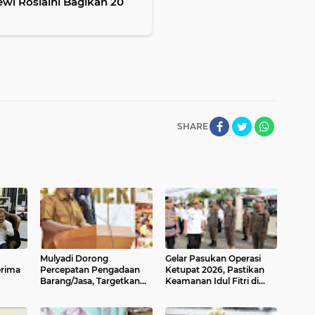
Dewi Roslaini Bagikan 20
SHARE
Mulyadi Dorong
Gelar Pasukan Operasi
erima
Percepatan Pengadaan
Ketupat 2026, Pastikan
Barang/Jasa, Targetkan
Keamanan Idul Fitri di
ITKP Pariaman Naik ke
Pariaman
Zona Hijau