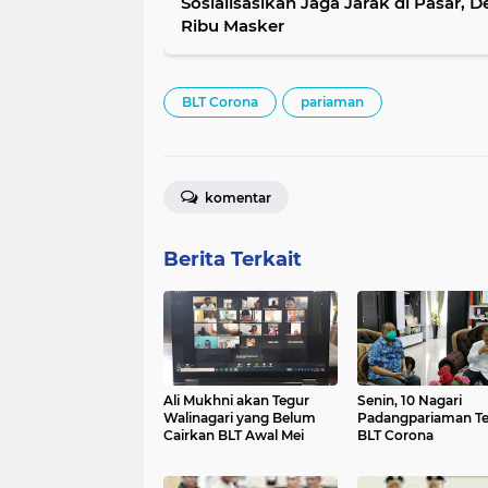
Sosialisasikan Jaga Jarak di Pasar, 
Ribu Masker
BLT Corona
pariaman
komentar
Berita Terkait
Ali Mukhni akan Tegur
Senin, 10 Nagari
Walinagari yang Belum
Padangpariaman T
Cairkan BLT Awal Mei
BLT Corona