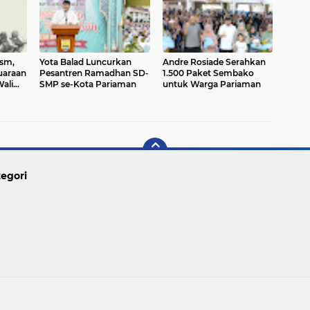
ism,
Yota Balad Luncurkan
Andre Rosiade Serahkan
uaraan
Pesantren Ramadhan SD-
1.500 Paket Sembako
ali
SMP se-Kota Pariaman
untuk Warga Pariaman
egori
Copyright ©
2026 PARIAMAN TODAY