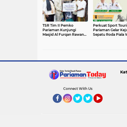
TSR Tim II Pemko
Perkuat Sport Tour
Pariaman Kunjungi
Pariaman Gelar Kej
Masjid Al Furqan Rawang,
Sepatu Roda Piala W
Serahkan Bantuan Rp7,5
Kota 2026
Juta
Kat
Connect With Us
Facebook
Instagram
Twitter
Twitter
YouTube