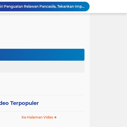
Wali Kota Pariaman Hadiri Penguatan Relawan Pancasila, Tekankan Implementasi Nilai Pancasila dalam Pelayanan Publik
Wali Kota Pariaman Bagikan Bibit Ikan Koi kepada Siswa SD untuk Edukasi Perikanan
Wali Kota Pariaman Salurkan Bantuan bagi Korban Pohon Tumbang, Rumah Rusak Berat Akan Dibedah
Wali Kota Pariaman Ajukan Rancangan KUA-PPAS APBD 2027, Pendapatan Diproyeksikan Rp626,1 Miliar
Pemkot Pariaman Mulai Pusdiklat Paskibraka 2026, Wali Kota Tekankan Pentingnya Disiplin
Pisah Sambut Kapolres, Yota Balad Tekankan Pentingnya Sinergi Jaga Kondusivitas Daerah
Wali Kota Pariaman Minta Inovasi OPD Berdampak Nyata pada Pelayanan Publik
Pemkot Pariaman Resmikan TPA Bunda PAUD untuk Dukung Pengasuhan Anak ASN
Pengurus PWI Pariaman 2026–2029 Dilantik, Pemkot Tekankan Sinergi dan Profesionalisme Pers
Wali Kota Pariaman Lepas Kontingen Pramuka ke Jambore Nasional XII di Cibubur
deo Terpopuler
Ke Halaman Video