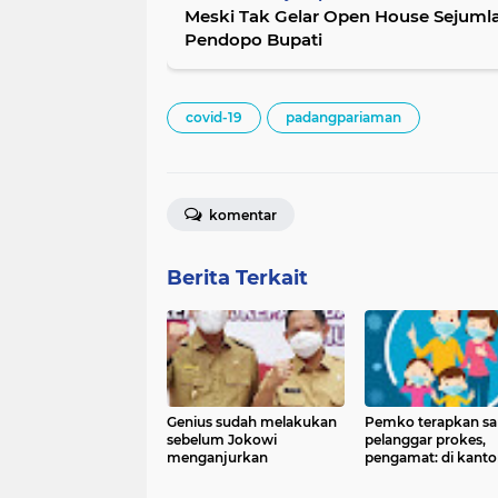
Meski Tak Gelar Open House Sejumla
Pendopo Bupati
covid-19
padangpariaman
komentar
Berita Terkait
Genius sudah melakukan
Pemko terapkan sa
sebelum Jokowi
pelanggar prokes,
menganjurkan
pengamat: di kanto
pakai masker, lepas
langgar prokes