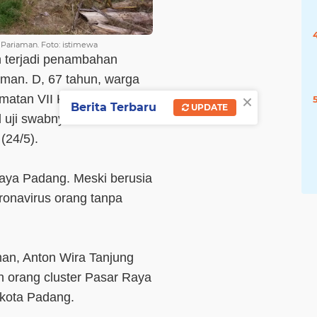
Pariaman. Foto: istimewa
an terjadi penambahan
aman. D, 67 tahun, warga
×
matan VII Koto Sungai
Berita Terbaru
UPDATE
il uji swabnya dikeluarkan
(24/5).
 Raya Padang. Meski berusia
oronavirus orang tanpa
n, Anton Wira Tanjung
n orang cluster Pasar Raya
 kota Padang.