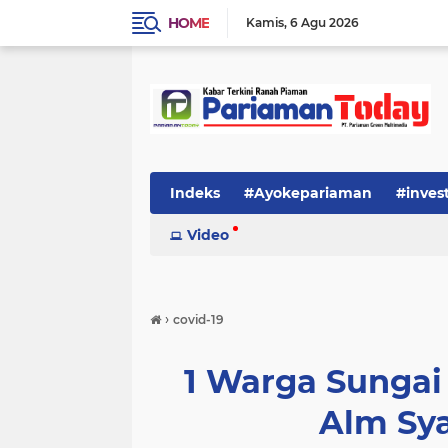
HOME
Kamis
6 Agu 2026
Indeks
#Ayokepariaman
#inves
Video
›
covid-19
1 Warga Sungai 
Alm Sya