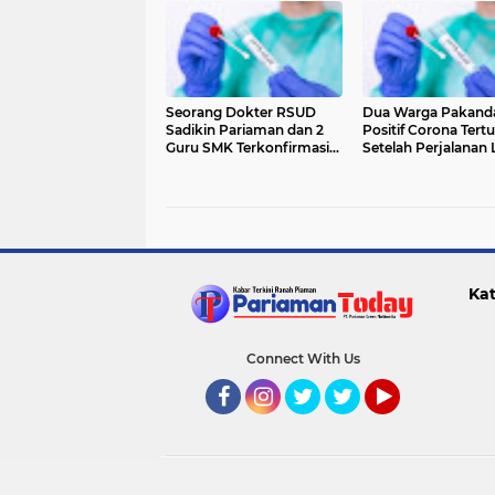
Seorang Dokter RSUD
Dua Warga Pakand
Sadikin Pariaman dan 2
Positif Corona Tertu
Guru SMK Terkonfirmasi
Setelah Perjalanan 
Positif Covid-19
Kota
Kat
Connect With Us
Facebook
Instagram
Twitter
Twitter
YouTube