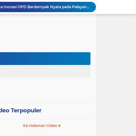
Wali Kota Pariaman Minta Inovasi OPD Berdampak Nyata pada Pelayanan Publik
Pemkot Pariaman Resmikan TPA Bunda PAUD untuk Dukung Pengasuhan Anak ASN
Pengurus PWI Pariaman 2026–2029 Dilantik, Pemkot Tekankan Sinergi dan Profesionalisme Pers
Wali Kota Pariaman Lepas Kontingen Pramuka ke Jambore Nasional XII di Cibubur
Wali Kota Pariaman Hadiri Penguatan Relawan Pancasila, Tekankan Implementasi Nilai Pancasila dalam Pelayanan Publik
Wali Kota Pariaman Bagikan Bibit Ikan Koi kepada Siswa SD untuk Edukasi Perikanan
Wali Kota Pariaman Salurkan Bantuan bagi Korban Pohon Tumbang, Rumah Rusak Berat Akan Dibedah
Wali Kota Pariaman Ajukan Rancangan KUA-PPAS APBD 2027, Pendapatan Diproyeksikan Rp626,1 Miliar
Pemkot Pariaman Mulai Pusdiklat Paskibraka 2026, Wali Kota Tekankan Pentingnya Disiplin
Pisah Sambut Kapolres, Yota Balad Tekankan Pentingnya Sinergi Jaga Kondusivitas Daerah
deo Terpopuler
Ke Halaman Video