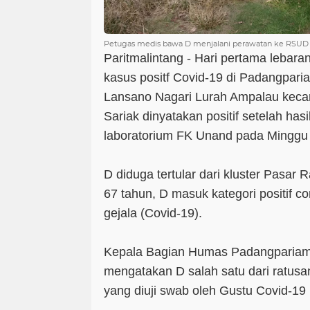
Petugas medis bawa D menjalani perawatan ke RSUD 
Paritmalintang - Hari pertama lebar
kasus positf Covid-19 di Padangpari
Lansano Nagari Lurah Ampalau keca
Sariak dinyatakan positif setelah has
laboratorium FK Unand pada Minggu 
D diduga tertular dari kluster Pasar
67 tahun, D masuk kategori positif c
gejala (Covid-19).
Kepala Bagian Humas Padangpariama
mengatakan D salah satu dari ratusa
yang diuji swab oleh Gustu Covid-19