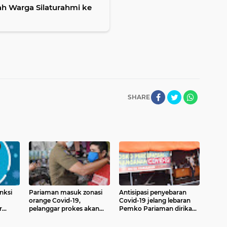
h Warga Silaturahmi ke
SHARE
nksi
Pariaman masuk zonasi
Antisipasi penyebaran
orange Covid-19,
Covid-19 jelang lebaran
r
pelanggar prokes akan
Pemko Pariaman dirikan
 dinas
ditindak
posko sekaligus klinik uji
usap