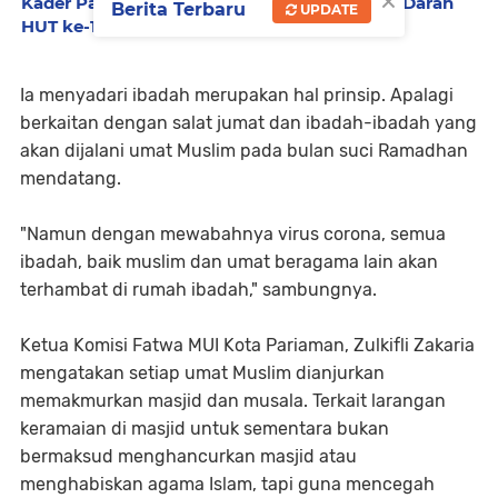
×
Kader Pariaman Ambil Bagian dalam Donor Darah
Berita Terbaru
UPDATE
HUT ke-18 Gerindra di Padang
Ia menyadari ibadah merupakan hal prinsip. Apalagi
berkaitan dengan salat jumat dan ibadah-ibadah yang
akan dijalani umat Muslim pada bulan suci Ramadhan
mendatang.
"Namun dengan mewabahnya virus corona, semua
ibadah, baik muslim dan umat beragama lain akan
terhambat di rumah ibadah," sambungnya.
Ketua Komisi Fatwa MUI Kota Pariaman, Zulkifli Zakaria
mengatakan setiap umat Muslim dianjurkan
memakmurkan masjid dan musala. Terkait larangan
keramaian di masjid untuk sementara bukan
bermaksud menghancurkan masjid atau
menghabiskan agama Islam, tapi guna mencegah