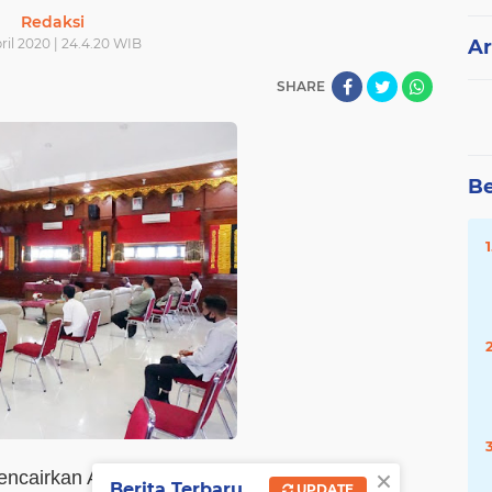
Redaksi
ril 2020 | 24.4.20 WIB
Ar
SHARE
Be
×
encairkan APBD Kota
Berita Terbaru
UPDATE