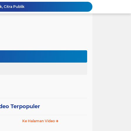
k, Citra Publik
Wali Kota Pariaman Lepas Kontingen Pramuka ke Jambore Nasional XII di Cibubur
Wali Kota Pariaman Hadiri Penguatan Relawan Pancasila, Tekankan Implementasi Nilai Pancasila dalam Pelayanan Publik
Wali Kota Pariaman Bagikan Bibit Ikan Koi kepada Siswa SD untuk Edukasi Perikanan
Wali Kota Pariaman Salurkan Bantuan bagi Korban Pohon Tumbang, Rumah Rusak Berat Akan Dibedah
Wali Kota Pariaman Ajukan Rancangan KUA-PPAS APBD 2027, Pendapatan Diproyeksikan Rp626,1 Miliar
Pemkot Pariaman Mulai Pusdiklat Paskibraka 2026, Wali Kota Tekankan Pentingnya Disiplin
SAJUMPA Permudah Warga Pariaman Bayar Pajak Kendaraan, Sasar ASN dan Masyarakat
SEPEDA TANTE, Inovasi Digital Pemko Pariaman Percepat Pendaftaran Tanda Tangan Elektronik
Tingkatkan Mutu Pelayanan, Pemko Pariaman Gandeng RSUP Dr. M. Djamil Padang
deo Terpopuler
Ke Halaman Video