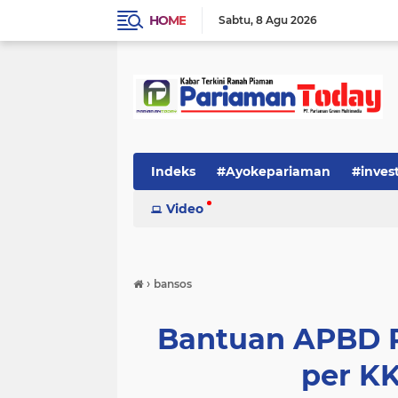
HOME
Sabtu
8 Agu 2026
Indeks
#Ayokepariaman
#inves
Video
›
bansos
Bantuan APBD P
per KK