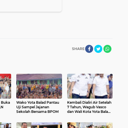
SHARE
n Buka
Wako Yota Balad Pantau
Kembali Dialiri Air Setelah
LN
Uji Sampel Jajanan
7 Tahun, Wagub Vasco
Sekolah Bersama BPOM
dan Wali Kota Yota Balad
Tinjau Irigasi Batang Anai
II