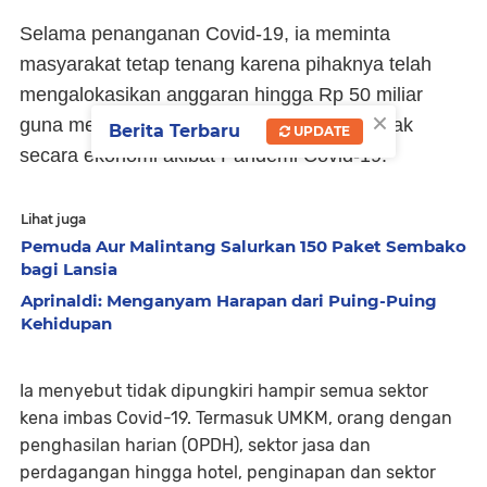
Selama penanganan Covid-19, ia meminta
masyarakat tetap tenang karena pihaknya telah
mengalokasikan anggaran hingga Rp 50 miliar
×
guna membantu masyarakat yang terdampak
Berita Terbaru
UPDATE
secara ekonomi akibat Pandemi Covid-19.
Lihat juga
Pemuda Aur Malintang Salurkan 150 Paket Sembako
bagi Lansia
Aprinaldi: Menganyam Harapan dari Puing-Puing
Kehidupan
Ia menyebut tidak dipungkiri hampir semua sektor
kena imbas Covid-19. Termasuk UMKM, orang dengan
penghasilan harian (OPDH), sektor jasa dan
perdagangan hingga hotel, penginapan dan sektor