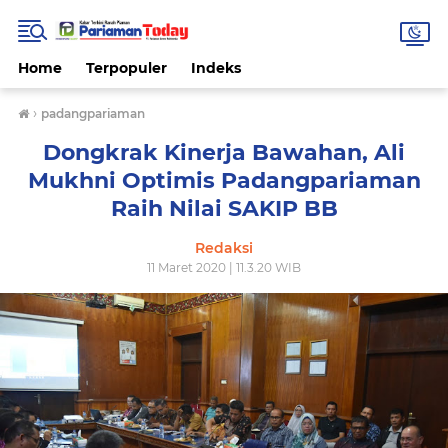
Home
Terpopuler
Indeks
›
padangpariaman
Dongkrak Kinerja Bawahan, Ali
Mukhni Optimis Padangpariaman
Raih Nilai SAKIP BB
Redaksi
11 Maret 2020 | 11.3.20 WIB