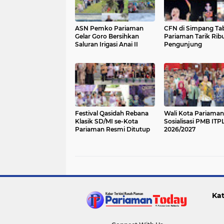
ASN Pemko Pariaman
CFN di Simpang Ta
Gelar Goro Bersihkan
Pariaman Tarik Rib
Saluran Irigasi Anai II
Pengunjung
Festival Qasidah Rebana
Wali Kota Pariama
Klasik SD/MI se-Kota
Sosialisasi PMB ITP
Pariaman Resmi Ditutup
2026/2027
Kat