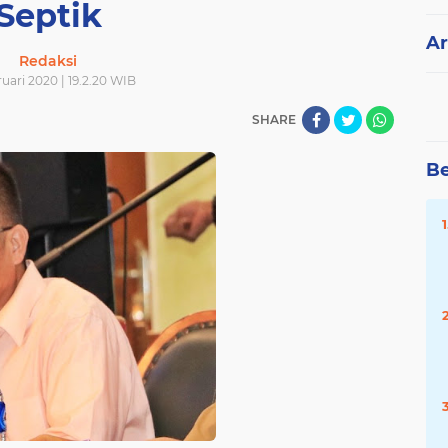
Septik
Ar
Redaksi
ruari 2020 | 19.2.20 WIB
SHARE
Be