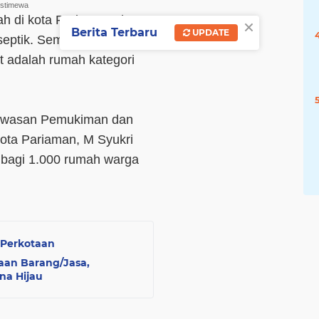
istimewa
×
ah di kota Pariaman akan
Berita Terbaru
UPDATE
septik. Semua rumah yang
t adalah rumah kategori
Kawasan Pemukiman dan
ota Pariaman, M Syukri
 bagi 1.000 rumah warga
i Perkotaan
aan Barang/Jasa,
na Hijau