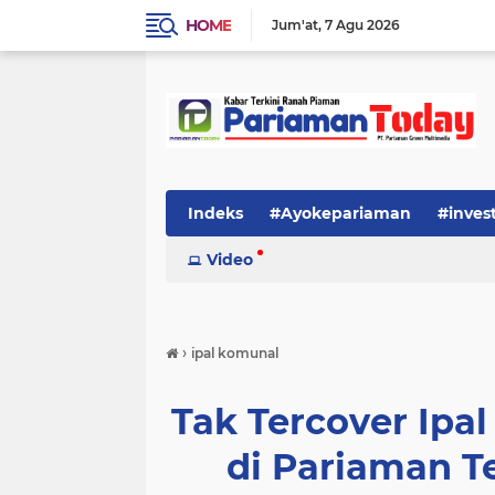
HOME
Jum'at
7 Agu 2026
Indeks
#Ayokepariaman
#inves
Video
›
ipal komunal
Tak Tercover Ipa
di Pariaman T