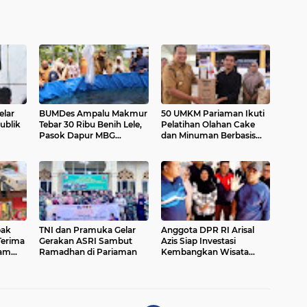
lar
BUMDes Ampalu Makmur
50 UMKM Pariaman Ikuti
ublik
Tebar 30 Ribu Benih Lele,
Pelatihan Olahan Cake
Pasok Dapur MBG
dan Minuman Berbasis
Pariaman Utara
Potensi Lokal
pak
TNI dan Pramuka Gelar
Anggota DPR RI Arisal
Terima
Gerakan ASRI Sambut
Azis Siap Investasi
ram
Ramadhan di Pariaman
Kembangkan Wisata
Pulau Angso Duo