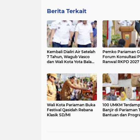
Berita Terkait
Kembali Dialiri Air Setelah
Pemko Pariaman Ge
7 Tahun, Wagub Vasco
Forum Konsultasi P
dan Wali Kota Yota Balad
Ranwal RKPD 2027
Tinjau Irigasi Batang Anai
II
Wali Kota Pariaman Buka
100 UMKM Terdam
Festival Qasidah Rebana
Banjir di Pariaman 
Klasik SD/MI
Bantuan dan Prog
Trauma Healing