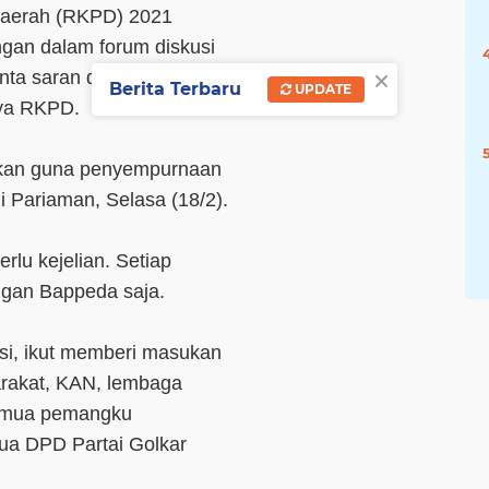
Daerah (RKPD) 2021
gan dalam forum diskusi
×
inta saran dan masukan
Berita Terbaru
UPDATE
nya RKPD.
kan guna penyempurnaan
i Pariaman, Selasa (18/2).
u kejelian. Setiap
ngan Bappeda saja.
si, ikut memberi masukan
yarakat, KAN, lembaga
semua pemangku
ua DPD Partai Golkar