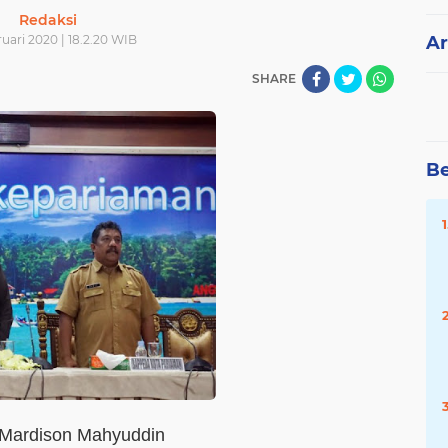
Redaksi
ruari 2020 | 18.2.20 WIB
Ar
SHARE
Be
 Mardison Mahyuddin