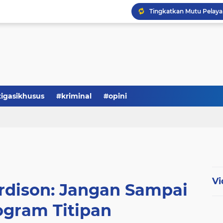
Serba-serbi: Tokoh Publi
tigasikhusus
#kriminal
#opini
Vi
rdison: Jangan Sampai
ogram Titipan