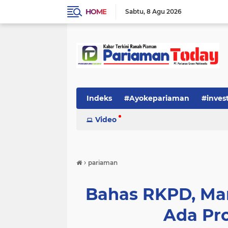
HOME
Sabtu
8 Agu 2026
Indeks
#Ayokepariaman
#inves
Video
›
pariaman
Bahas RKPD, Ma
Ada Pr