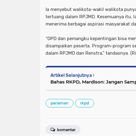
Ia menyebut walikota-wakil walikota puny
tertuang dalam RPJMD. Kesemuanya itu, la
menerima berbagai aspirasi masyarakat dan
“OPD dan pemangku kepentingan bisa m
disampaikan peserta. Program-program s
dalam RPJMD dan Renstra," tandasnya. (R
Artikel Selanjutnya
Bahas RKPD, Mardison: Jangan Samp
pariaman
rkpd
komentar