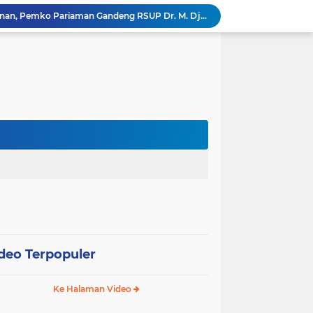
Tingkatkan Mutu Pelayanan, Pemko Pariaman Gandeng RSUP Dr. M. Djamil Padang
k, Citra Publik
Wali Kota Pariaman Lepas Kontingen Pramuka ke Jambore Nasional XII di Cibubur
Wali Kota Pariaman Hadiri Penguatan Relawan Pancasila, Tekankan Implementasi Nilai Pancasila dalam Pelayanan Publik
Wali Kota Pariaman Bagikan Bibit Ikan Koi kepada Siswa SD untuk Edukasi Perikanan
Wali Kota Pariaman Salurkan Bantuan bagi Korban Pohon Tumbang, Rumah Rusak Berat Akan Dibedah
Wali Kota Pariaman Ajukan Rancangan KUA-PPAS APBD 2027, Pendapatan Diproyeksikan Rp626,1 Miliar
Pemkot Pariaman Mulai Pusdiklat Paskibraka 2026, Wali Kota Tekankan Pentingnya Disiplin
SAJUMPA Permudah Warga Pariaman Bayar Pajak Kendaraan, Sasar ASN dan Masyarakat
SEPEDA TANTE, Inovasi Digital Pemko Pariaman Percepat Pendaftaran Tanda Tangan Elektronik
deo Terpopuler
Ke Halaman Video