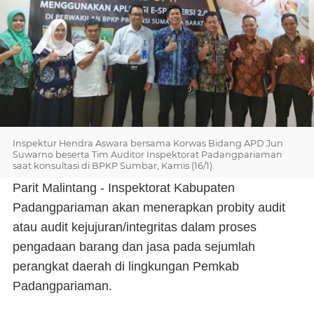
Inspektur Hendra Aswara bersama Korwas Bidang APD Jun
Suwarno beserta Tim Auditor Inspektorat Padangpariaman
saat konsultasi di BPKP Sumbar, Kamis (16/1).
Parit Malintang - Inspektorat Kabupaten
Padangpariaman akan menerapkan probity audit
atau audit kejujuran/integritas dalam proses
pengadaan barang dan jasa pada sejumlah
perangkat daerah di lingkungan Pemkab
Padangpariaman.