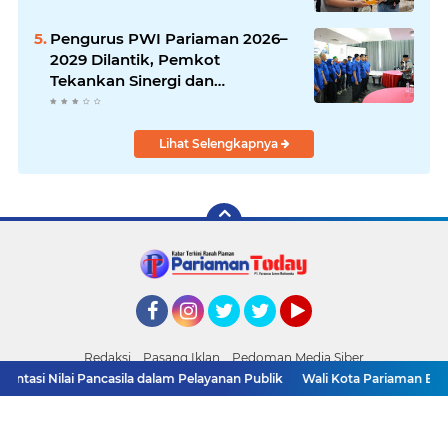
Pengurus PWI Pariaman 2026–
2029 Dilantik, Pemkot
Tekankan Sinergi dan
Profesionalisme Pers
Lihat Selengkapnya
Facebook
Instagram
Twitter
Twitter
YouTube
Redaksi
Pasang Iklan
Pedoman Media Siber
tasi Nilai Pancasila dalam Pelayanan Publik
Business
Wali Kota Pariaman Bagik
Copyright ©
2026 PARIAMAN TODAY