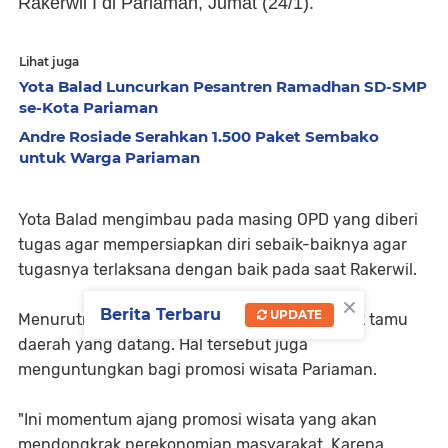
Rakerwil I di Pariaman, Jumat (24/1).
Lihat juga
Yota Balad Luncurkan Pesantren Ramadhan SD-SMP
se-Kota Pariaman
Andre Rosiade Serahkan 1.500 Paket Sembako
untuk Warga Pariaman
Yota Balad mengimbau pada masing OPD yang diberi
tugas agar mempersiapkan diri sebaik-baiknya agar
tugasnya terlaksana dengan baik pada saat Rakerwil.
×
Berita Terbaru
UPDATE
Menurutnya pada acara tersebut akan banyak tamu
daerah yang datang. Hal tersebut juga
menguntungkan bagi promosi wisata Pariaman.
"Ini momentum ajang promosi wisata yang akan
mendongkrak perekonomian masyarakat. Karena