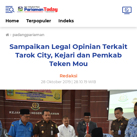
Home
Terpopuler
Indeks
›
padangpariaman
Sampaikan Legal Opinian Terkait
Tarok City, Kejari dan Pemkab
Teken Mou
Redaksi
28 Oktober 2019 | 28.10.19 WIB